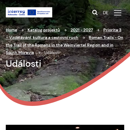
DE
Home
Katalog projektů
2021 - 2027
Priorita 3
– Vzdělávání, kultura a cestovní ruch
Roman Trails - On
the Trail of the Romans in the Weinviertel Region and in
South Moravia
Události
Události