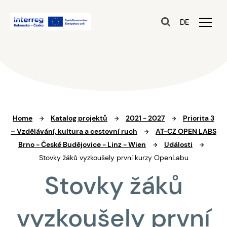
DE
Home
Katalog projektů
2021 - 2027
Priorita 3
– Vzdělávání, kultura a cestovní ruch
AT-CZ OPEN LABS
Brno - České Budějovice - Linz - Wien
Události
Stovky žáků vyzkoušely první kurzy OpenLabu
Stovky žáků
vyzkoušely první