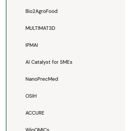
Bio2AgroFood
MULTIMAT3D
IPMAI
AI Catalyst for SMEs
NanoPrecMed
OSIH
ACCURE
WinOMICs