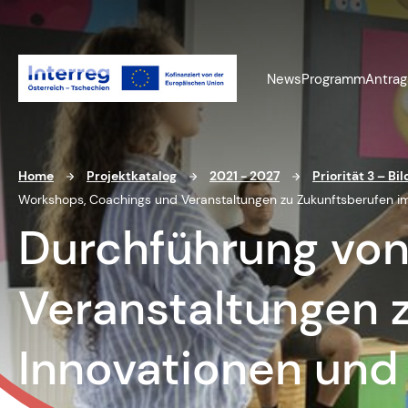
News
Programm
Antrag
Home
Projektkatalog
2021 - 2027
Priorität 3 – B
Workshops, Coachings und Veranstaltungen zu Zukunftsberufen im
Durchführung von
Veranstaltungen 
Innovationen und