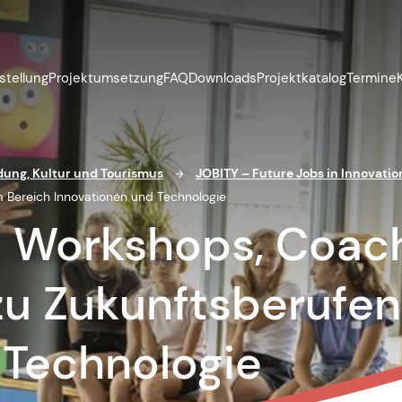
stellung
Projektumsetzung
FAQ
Downloads
Projektkatalog
Termine
ildung, Kultur und Tourismus
JOBITY – Future Jobs in Innovati
 Bereich Innovationen und Technologie
 Workshops, Coac
zu Zukunftsberufen
 Technologie