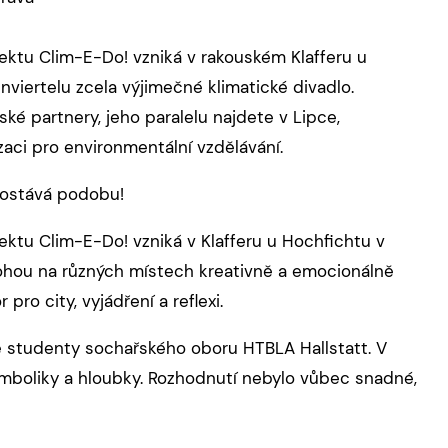
ektu Clim-E-Do! vzniká v rakouském Klafferu u
viertelu zcela výjimečné klimatické divadlo.
ské partnery, jeho paralelu najdete v Lipce,
zaci pro environmentální vzdělávání.
dostává podobu!
ektu Clim-E-Do! vzniká v Klafferu u Hochfichtu v
mohou na různých místech kreativně a emocionálně
ro city, vyjádření a reflexi.
e studenty sochařského oboru HTBLA Hallstatt. V
ymboliky a hloubky. Rozhodnutí nebylo vůbec snadné,