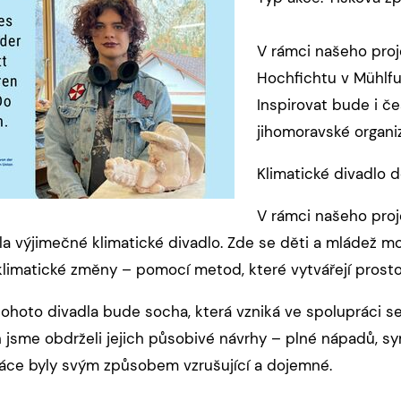
V rámci našeho proj
Hochfichtu v Mühlfun
Inspirovat bude i če
jihomoravské organi
Klimatické divadlo 
V rámci našeho proj
la výjimečné klimatické divadlo. Zde se děti a mládež 
imatické změny – pomocí metod, které vytvářejí prostor p
ohoto divadla bude socha, která vzniká ve spolupráci s
 jsme obdrželi jejich působivé návrhy – plné nápadů, s
áce byly svým způsobem vzrušující a dojemné.