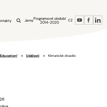
Programové období
CZ
Jems
ontakty
2014-2020
 Education!
Události
Klimatické divadlo
026
práva