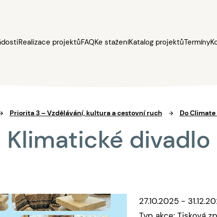
ádosti
Realizace projektů
FAQ
Ke stažení
Katalog projektů
Termíny
K
Priorita 3 – Vzdělávání, kultura a cestovní ruch
Do Climate
Klimatické divadlo
27.10.2025 - 31.12.2
Typ akce: Tisková z