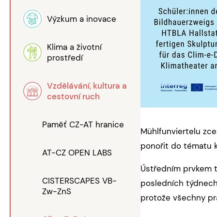
Výzkum a inovace
Klima a životní
prostředí
Vzdělávání, kultura a
cestovní ruch
Paměť CZ-AT hranice
Mühlfunviertelu zce
ponořit do tématu kl
AT-CZ OPEN LABS
Ústředním prvkem t
CISTERSCAPES VB-
posledních týdnech
Zw-ZnS
protože všechny pr