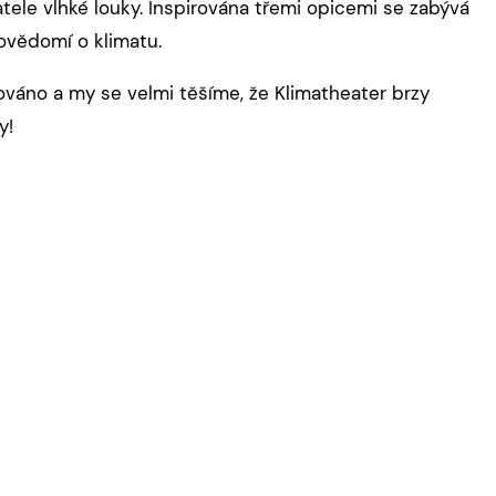
ele vlhké louky. Inspirována třemi opicemi se zabývá
ovědomí o klimatu.
cováno a my se velmi těšíme, že Klimatheater brzy
y!