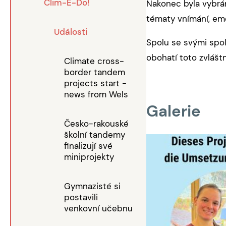
Clim-E-Do!
Nakonec byla vybrán
tématy vnímání, emo
Události
Spolu se svými spol
obohatí toto zvlášt
Climate cross-
border tandem
projects start -
news from Wels
Galerie
Česko-rakouské
školní tandemy
finalizují své
miniprojekty
Gymnazisté si
postavili
venkovní učebnu