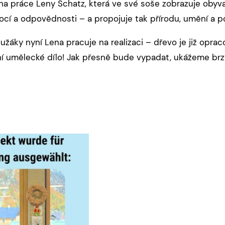
a práce Leny Schatz, která ve své soše zobrazuje obyvat
cí a odpovědnosti – a propojuje tak přírodu, umění a p
užáky nyní Lena pracuje na realizaci – dřevo je již opra
ní umělecké dílo! Jak přesně bude vypadat, ukážeme brz