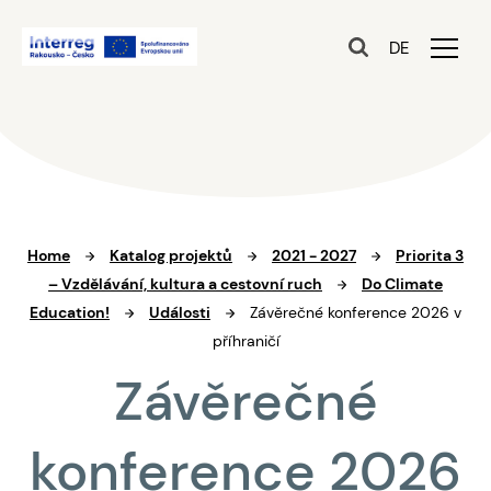
DE
Home
Katalog projektů
2021 - 2027
Priorita 3
– Vzdělávání, kultura a cestovní ruch
Do Climate
Education!
Události
Závěrečné konference 2026 v
příhraničí
Závěrečné
konference 2026