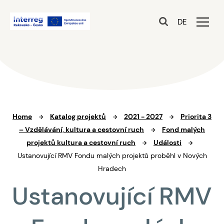
DE
Home
Katalog projektů
2021 - 2027
Priorita 3
– Vzdělávání, kultura a cestovní ruch
Fond malých
projektů kultura a cestovní ruch
Události
Ustanovující RMV Fondu malých projektů proběhl v Nových
Hradech
Ustanovující RMV