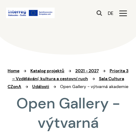
DE
Home
Katalog projektů
2021 - 2027
Priorita 3
– Vzdělávání, kultura a cestovní ruch
Sala Cultura
CZonA
Události
Open Gallery - výtvarná akademie
Open Gallery -
výtvarná