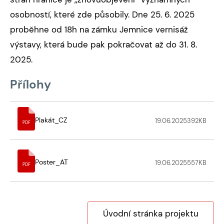
osobností, které zde působily. Dne 25. 6. 2025
proběhne od 18h na zámku Jemnice vernisáž
výstavy, která bude pak pokračovat až do 31. 8.
2025.
Přílohy
Plakát_CZ
19.06.2025
392
KB
PDF
Poster_AT
19.06.2025
557
KB
PDF
Úvodní stránka projektu