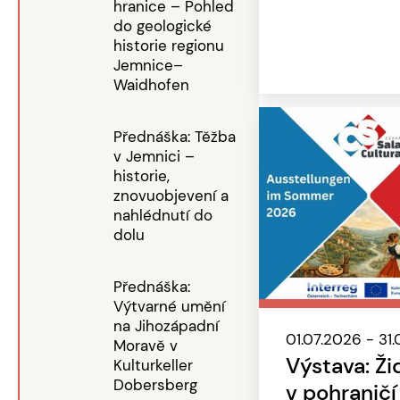
hranice – Pohled
do geologické
historie regionu
Jemnice–
Waidhofen
Přednáška: Těžba
v Jemnici –
historie,
znovuobjevení a
nahlédnutí do
dolu
Přednáška:
Výtvarné umění
na Jihozápadní
01.07.2026 - 31
Moravě v
Výstava: Ži
Kulturkeller
Dobersberg
v pohraničí