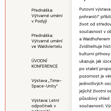
Putovní výstava
Přednáška:
Výtvarné umění
pohraničí“ přibl
v Podyjí
život od středo
současnost v ob
Přednáška:
a Waidhofenem 
Výtvarné umění
ve Waldviertelu
Zviditelňuje hist
kulturní přínosy
ÚVODNÍ
ukazuje, jak úzc
KONFERENCE
po staletí propo
pozornost je v
Výstava „Time-
jednotlivých oso
Space-Unity“
jejichž životní 
působivý vhled 
Výstava: Letní
odpočinek v
současnosti. Vý