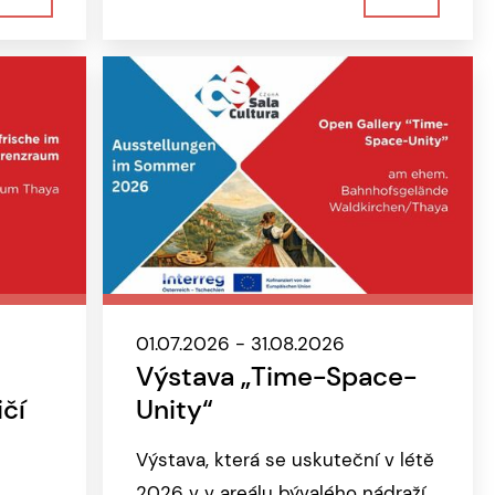
01.07.2026 - 31.08.2026
Výstava „Time-Space-
čí
Unity“
Výstava, která se uskuteční v létě
2026 v v areálu bývalého nádraží