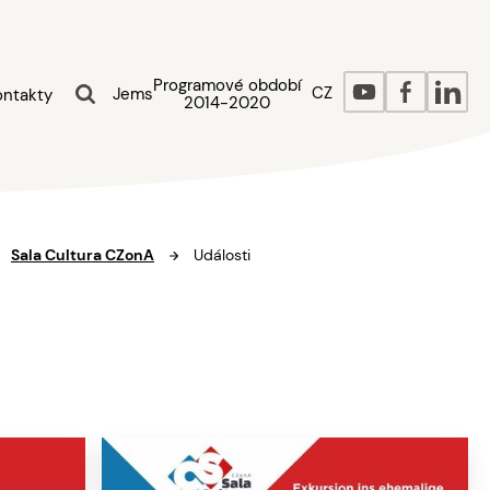
Programové období
CZ
Jems
ontakty
2014-2020
Sala Cultura CZonA
Události