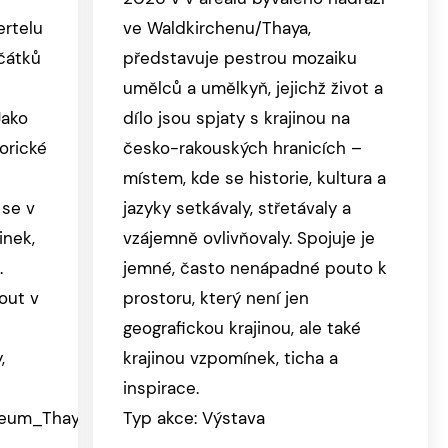
ertelu
ve Waldkirchenu/Thaya,
čátků
představuje pestrou mozaiku
umělců a umělkyň, jejichž život a
Jako
dílo jsou spjaty s krajinou na
orické
česko-rakouských hranicích –
místem, kde se historie, kultura a
 se v
jazyky setkávaly, střetávaly a
nek,
vzájemně ovlivňovaly. Spojuje je
.
jemné, často nenápadné pouto k
out v
prostoru, který není jen
geografickou krajinou, ale také
,
krajinou vzpomínek, ticha a
inspirace.
seum_Thaya.
Typ akce: Výstava