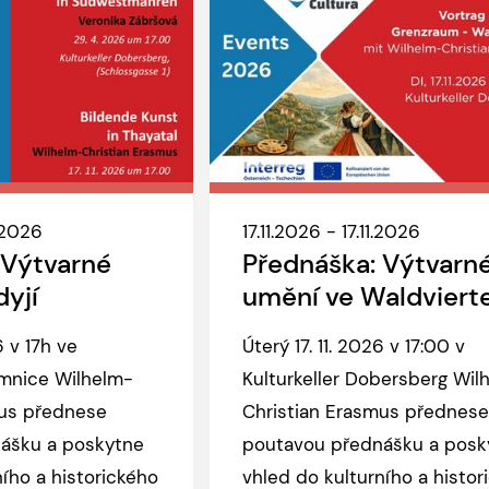
1.2026
17.11.2026 - 17.11.2026
 Výtvarné
Přednáška: Výtvarn
dyjí
umění ve Waldviert
6 v 17h ve
Úterý 17. 11. 2026 v 17:00 v
emnice Wilhelm-
Kulturkeller Dobersberg Wil
mus přednese
Christian Erasmus přednese
ášku a poskytne
poutavou přednášku a posk
ního a historického
vhled do kulturního a histor