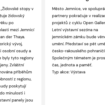
 „Židovské stopy v
Město Jemnice, ve spoluprá
ižuje židovský
partnery pokračuje v realiza
věku po
projektů z cyklu Open Galler
lasti mezi Jemnicí
Letní výstavní sezóna na
an der Thaya.
jemnickém zámku bude věn
orický vývoj,
umění. Představí se pět umě
 i osobní osudy a
česko-rakouského pohraničí
e byly tyto regiony
Společným tématem je prost
jeny. Zvláštní
čas, jednota a paměť.
ěnována příběhům
Typ akce: Výstava
bností z regionu,
osudy poskytují
do minulosti i
stavní panely jsou