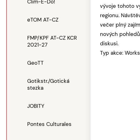
Clim-E-Do!
vývoje tohoto 
regionu. Návště
eTOM AT-CZ
večer plný zají
nových pohledů
FMP/KPF AT-CZ KCR
diskusi.
2021-27
Typ akce: Work
GeoTT
Gotikstr./Gotická
stezka
JOBITY
Pontes Culturales