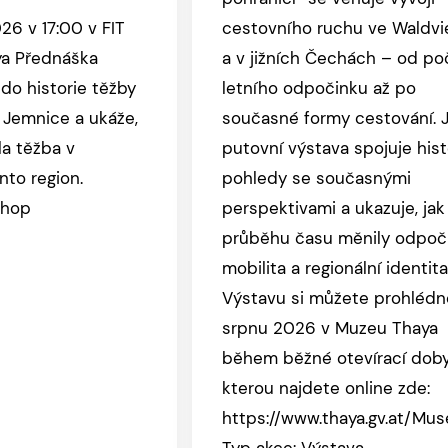
026 v 17:00 v FIT
cestovního ruchu ve Waldvi
a Přednáška
a v jižních Čechách – od po
do historie těžby
letního odpočinku až po
i Jemnice a ukáže,
současné formy cestování. 
a těžba v
putovní výstava spojuje hist
nto region.
pohledy se současnými
shop
perspektivami a ukazuje, jak
průběhu času měnily odpoči
mobilita a regionální identita
Výstavu si můžete prohlédn
srpnu 2026 v Muzeu Thaya
během běžné otevírací doby
kterou najdete online zde:
https://www.thaya.gv.at/Mu