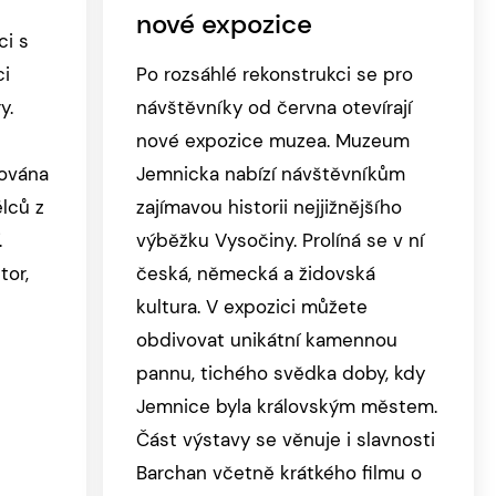
nové expozice
ci s
ci
Po rozsáhlé rekonstrukci se pro
y.
návštěvníky od června otevírají
nové expozice muzea. Muzeum
ována
Jemnicka nabízí návštěvníkům
lců z
zajímavou historii nejjižnějšího
.
výběžku Vysočiny. Prolíná se v ní
or,
česká, německá a židovská
kultura. V expozici můžete
obdivovat unikátní kamennou
pannu, tichého svědka doby, kdy
Jemnice byla královským městem.
Část výstavy se věnuje i slavnosti
Barchan včetně krátkého filmu o