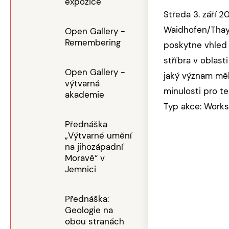
expozice
Středa 3. září 2
Waidhofen/Thay
Open Gallery -
Remembering
poskytne vhled 
stříbra v oblast
Open Gallery -
jaký význam měl
výtvarná
minulosti pro te
akademie
Typ akce: Work
Přednáška
„Výtvarné umění
na jihozápadní
Moravě“ v
Jemnici
Přednáška:
Geologie na
obou stranách