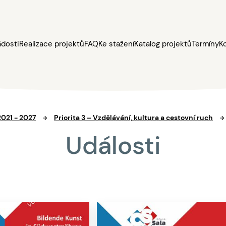
ádosti
Realizace projektů
FAQ
Ke stažení
Katalog projektů
Termíny
K
2021 - 2027
Priorita 3 – Vzdělávání, kultura a cestovní ruch
Události