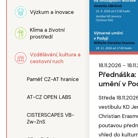
Výzkum a inovace
Klima a životní
prostředí
Vzdělávání, kultura a
cestovní ruch
18.11.2026 - 18.1
Přednáška:
Paměť CZ-AT hranice
umění v Po
AT-CZ OPEN LABS
Středa 18.11.202
vestibulu KD J
CISTERSCAPES VB-
Christian Eras
Zw-ZnS
poutavou předn
vhled do kultur