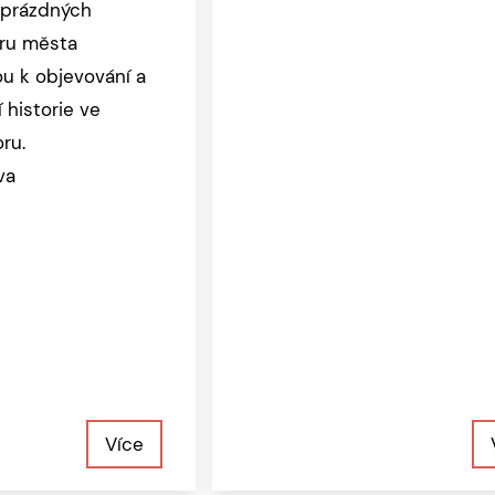
 prázdných
tru města
u k objevování a
historie ve
ru.
va
Více