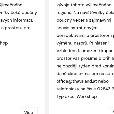
výjimečného
vývoje tohoto výjimečného
vníky čeká poučný
regionu. Na návštěvníky ček
mavých informací,
poučný večer s zajímavými
 a prostoru pro
souvislostmi, novými
perspektivami a prostorem 
shop
výměnu názorů. Přihlášení:
Vzhledem k omezené kapac
prostor vás prosíme o přihlá
nejpozději týden před koná
dané akce e-mailem na adr
office@thayaland.at nebo
telefonicky na čísle 02843 2
Typ akce: Workshop
Více