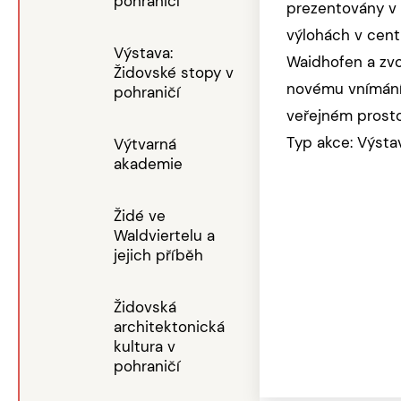
pohraničí
prezentovány v
výlohách v cen
Výstava:
Waidhofen a zvo
Židovské stopy v
novému vnímání 
pohraničí
veřejném prosto
Typ akce: Výsta
Výtvarná
akademie
Židé ve
Waldviertelu a
jejich příběh
Židovská
architektonická
kultura v
pohraničí