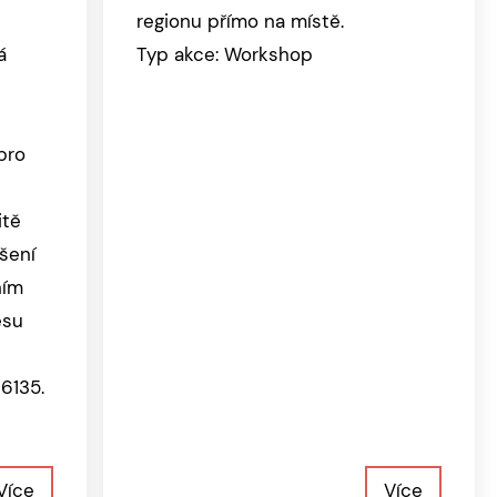
regionu přímo na místě.
á
Typ akce: Workshop
pro
itě
šení
ním
esu
6135.
Více
Více