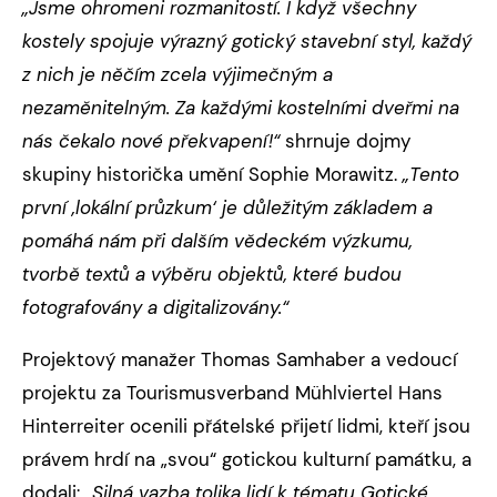
„Jsme ohromeni rozmanitostí. I když všechny
kostely spojuje výrazný gotický stavební styl, každý
z nich je něčím zcela výjimečným a
nezaměnitelným. Za každými kostelními dveřmi na
nás čekalo nové překvapení!“
shrnuje dojmy
skupiny historička umění Sophie Morawitz.
„Tento
první ‚lokální průzkum‘ je důležitým základem a
pomáhá nám při dalším vědeckém výzkumu,
tvorbě textů a výběru objektů, které budou
fotografovány a digitalizovány.“
Projektový manažer Thomas Samhaber a vedoucí
projektu za Tourismusverband Mühlviertel Hans
Hinterreiter ocenili přátelské přijetí lidmi, kteří jsou
právem hrdí na „svou“ gotickou kulturní památku, a
dodali:
„Silná vazba tolika lidí k tématu Gotické