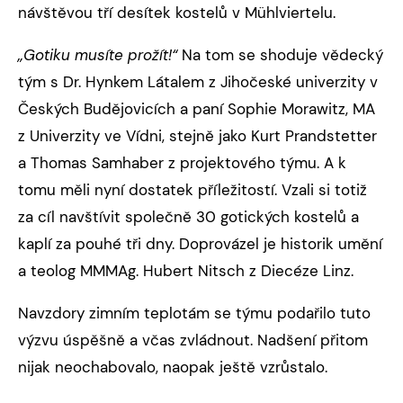
návštěvou tří desítek kostelů v Mühlviertelu.
„Gotiku musíte prožít!“
Na tom se shoduje vědecký
tým s Dr. Hynkem Látalem z Jihočeské univerzity v
Českých Budějovicích a paní Sophie Morawitz, MA
z Univerzity ve Vídni, stejně jako Kurt Prandstetter
a Thomas Samhaber z projektového týmu. A k
tomu měli nyní dostatek příležitostí. Vzali si totiž
za cíl navštívit společně 30 gotických kostelů a
kaplí za pouhé tři dny. Doprovázel je historik umění
a teolog MMMAg. Hubert Nitsch z Diecéze Linz.
Navzdory zimním teplotám se týmu podařilo tuto
výzvu úspěšně a včas zvládnout. Nadšení přitom
nijak neochabovalo, naopak ještě vzrůstalo.