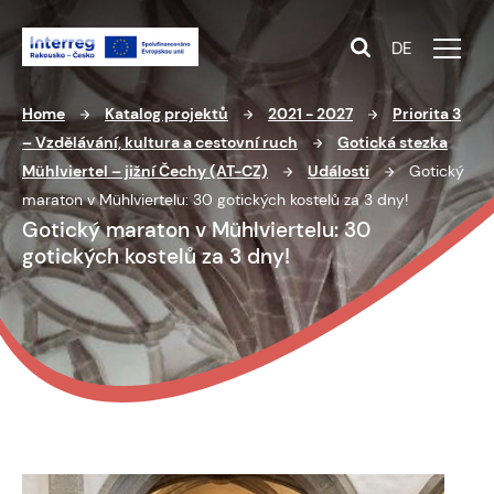
DE
Home
Katalog projektů
2021 - 2027
Priorita 3
– Vzdělávání, kultura a cestovní ruch
Gotická stezka
Mühlviertel – jižní Čechy (AT-CZ)
Události
Gotický
maraton v Mühlviertelu: 30 gotických kostelů za 3 dny!
Gotický maraton v Mühlviertelu: 30
gotických kostelů za 3 dny!