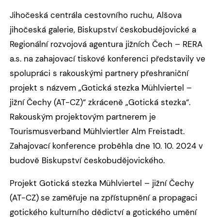
Jihočeská centrála cestovního ruchu, Alšova
jihočeská galerie, Biskupství českobudějovické a
Regionální rozvojová agentura jižních Čech – RERA
a.s. na zahajovací tiskové konferenci představily ve
spolupráci s rakouskými partnery přeshraniční
projekt s názvem „Gotická stezka Mühlviertel –
jižní Čechy (AT-CZ)“ zkráceně „Gotická stezka“.
Rakouským projektovým partnerem je
Tourismusverband Mühlviertler Alm Freistadt.
Zahajovací konference proběhla dne 10. 10. 2024 v
budově Biskupství českobudějovického.
Projekt Gotická stezka Mühlviertel – jižní Čechy
(AT-CZ)
se zaměřuje na zpřístupnění a propagaci
gotického kulturního dědictví a gotického umění