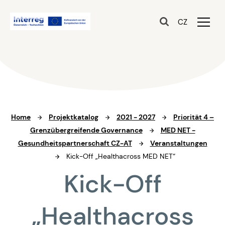
CZ
Home
Projektkatalog
2021 - 2027
Priorität 4 –
Grenzübergreifende Governance
MED NET -
Gesundheitspartnerschaft CZ-AT
Veranstaltungen
Kick-Off „Healthacross MED NET“
Kick-Off
„Healthacross