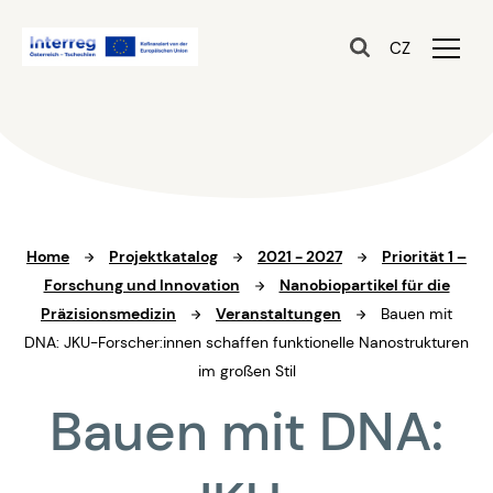
CZ
Home
Projektkatalog
2021 - 2027
Priorität 1 –
Forschung und Innovation
Nanobiopartikel für die
Präzisionsmedizin
Veranstaltungen
Bauen mit
DNA: JKU-Forscher:innen schaffen funktionelle Nanostrukturen
im großen Stil
Bauen mit DNA: