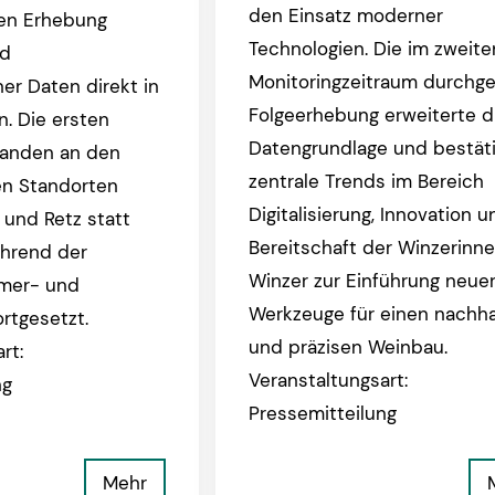
den Einsatz moderner
gen Erhebung
Technologien. Die im zweite
nd
Monitoringzeitraum durchge
r Daten direkt in
Folgeerhebung erweiterte d
. Die ersten
Datengrundlage und bestät
anden an den
zentrale Trends im Bereich
en Standorten
Digitalisierung, Innovation u
 und Retz statt
Bereitschaft der Winzerinn
hrend der
Winzer zur Einführung neue
mer- und
Werkzeuge für einen nachha
rtgesetzt.
und präzisen Weinbau.
rt:
Veranstaltungsart:
ng
Pressemitteilung
Mehr