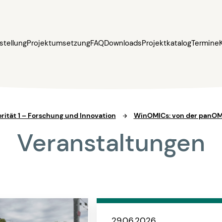
stellung
Projektumsetzung
FAQ
Downloads
Projektkatalog
Termine
orität 1 – Forschung und Innovation
WinOMICs: von der panO
Veranstaltungen
29.06.2026