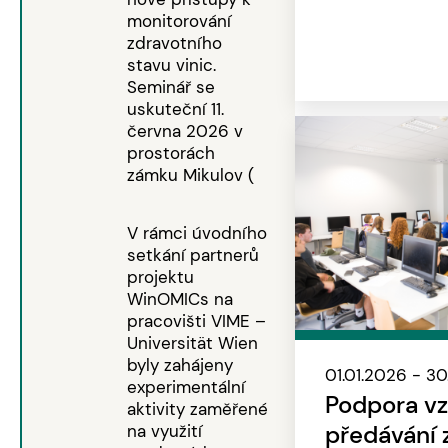
monitorování
zdravotního
stavu vinic.
Seminář se
uskuteční 11.
června 2026 v
prostorách
zámku Mikulov (
V rámci úvodního
setkání partnerů
projektu
WinOMICs na
pracovišti VIME –
Universität Wien
byly zahájeny
01.01.2026 - 3
experimentální
Podpora vz
aktivity zaměřené
předávání z
na využití