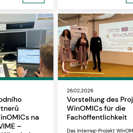
26.02.2026
odního
Vorstellung des Pro
rtnerů
WinOMICs für die
WinOMICs na
Fachöffentlichkeit
 VIME –
Das Interreg-Projekt WinO