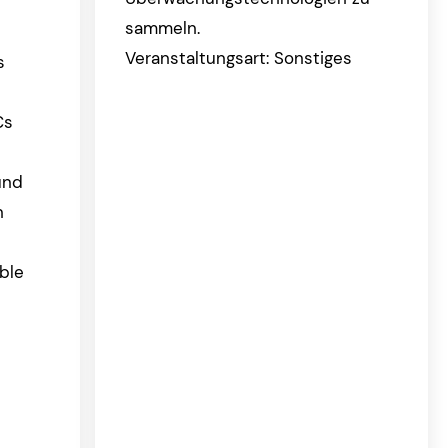
sammeln.
Veranstaltungsart: Sonstiges
s
Cs
und
n
ble