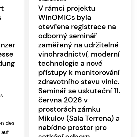
rt
V rámci projektu
s
WinOMICs byla
otevřena registrace na
odborný seminář
inzer
zaměřený na udržitelné
esse
vinohradnictví, moderní
ldung
technologie a nové
přístupy k monitorování
zdravotního stavu vinic.
Seminář se uskuteční 11.
es
června 2026 v
prostorách zámku
Mikulov (Sala Terrena) a
en des
nabídne prostor pro
 auf
setkání odborn