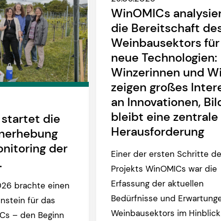
WinOMICs analysie
die Bereitschaft de
Weinbausektors für
neue Technologien:
Winzerinnen und W
zeigen großes Inter
an Innovationen, Bi
bleibt eine zentrale
tartet die
Herausforderung
enerhebung
nitoring der
Einer der ersten Schritte d
.
Projekts WinOMICs war die
Erfassung der aktuellen
026 brachte einen
Bedürfnisse und Erwartung
nstein für das
Weinbausektors im Hinblick
Cs – den Beginn