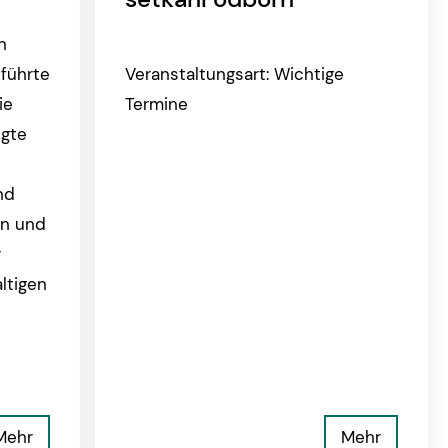
n
führte
Veranstaltungsart: Wichtige
ie
Termine
igte
nd
en und
r
ltigen
Mehr
Mehr