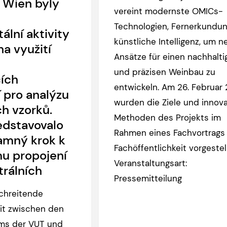
t Wien byly
vereint modernste OMICs-
Technologien, Fernerkundu
ální aktivity
künstliche Intelligenz, um n
a využití
Ansätze für einen nachhalti
und präzisen Weinbau zu
ích
entwickeln. Am 26. Februar
í pro analýzu
wurden die Ziele und innov
ch vzorků.
Methoden des Projekts im
edstavovalo
Rahmen eines Fachvortrags
amný krok k
Fachöffentlichkeit vorgestell
u propojení
Veranstaltungsart:
rálních
Pressemitteilung
chreitende
t zwischen den
ms der VUT und