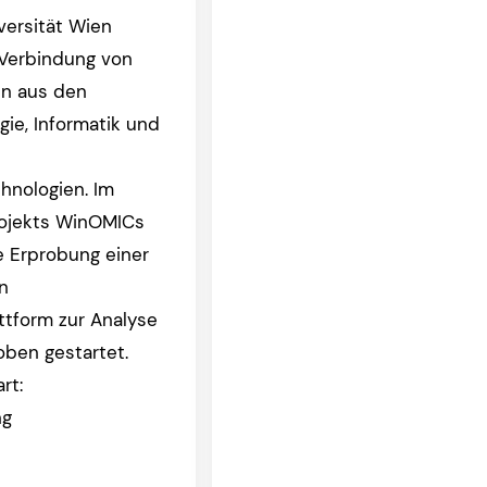
versität Wien
 Verbindung von
en aus den
gie, Informatik und
hnologien. Im
ojekts WinOMICs
e Erprobung einer
n
ttform zur Analyse
oben gestartet.
rt:
ng