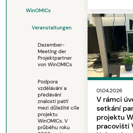
WinOMICs
Veranstaltungen
Dezember-
Meeting der
Projektpartner
von WinOMICs
Podpora
vzdělávání a
01.04.2026
předávání
V rámci úv
znalostí patří
setkání pa
mezi důležité cíle
projektu
projektu 
WinOMICs. V
pracovišti
průběhu roku