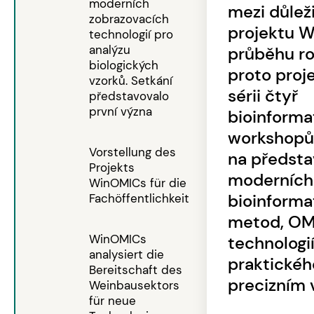
moderních
mezi důleži
zobrazovacích
projektu 
technologií pro
analýzu
průběhu r
biologických
proto proj
vzorků. Setkání
sérii čtyř
představovalo
první význa
bioinforma
workshopů
Vorstellung des
na předsta
Projekts
moderních
WinOMICs für die
bioinforma
Fachöffentlichkeit
metod, OM
WinOMICs
technologií
analysiert die
praktického
Bereitschaft des
precizním 
Weinbausektors
für neue