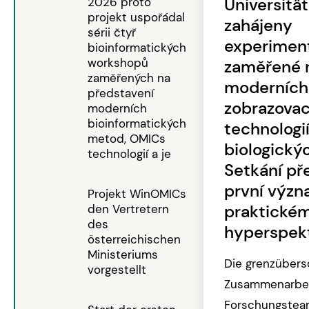
Universitä
2026 proto
projekt uspořádal
zahájeny
sérii čtyř
experiment
bioinformatických
workshopů
zaměřené n
zaměřených na
moderních
představení
zobrazovac
moderních
bioinformatických
technologi
metod, OMICs
biologický
technologií a je
Setkání př
první význ
Projekt WinOMICs
praktickém
den Vertretern
des
hyperspekt
österreichischen
Ministeriums
Die grenzübers
vorgestellt
Zusammenarbei
Forschungstea