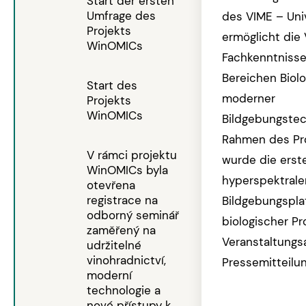
Start der ersten
Umfrage des
des VIME – Uni
Projekts
ermöglicht die
WinOMICs
Fachkenntniss
Bereichen Biolo
Start des
moderner
Projekts
WinOMICs
Bildgebungstec
Rahmen des Pr
V rámci projektu
wurde die erst
WinOMICs byla
hyperspektrale
otevřena
registrace na
Bildgebungspla
odborný seminář
biologischer Pr
zaměřený na
Veranstaltungsa
udržitelné
vinohradnictví,
Pressemitteilu
moderní
technologie a
nové přístupy k