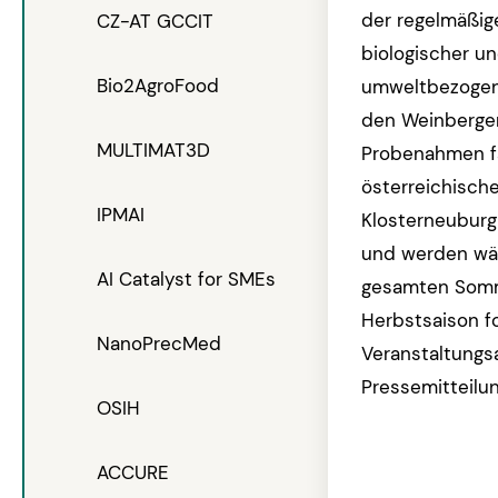
der regelmäßi
CZ-AT GCCIT
biologischer u
Bio2AgroFood
umweltbezogene
den Weinbergen
MULTIMAT3D
Probenahmen f
österreichisch
IPMAI
Klosterneuburg
und werden wä
AI Catalyst for SMEs
gesamten Som
Herbstsaison fo
NanoPrecMed
Veranstaltungsa
Pressemitteilu
OSIH
ACCURE