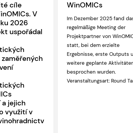
té cíle
WinOMICs
WinOMICs. V
Im Dezember 2025 fand da
oku 2026
regelmäßige Meeting der
ekt uspořádal
Projektpartner von WinOMI
statt, bei dem erzielte
tických
Ergebnisse, erste Outputs 
 zaměřených
weitere geplante Aktivitäte
vení
besprochen wurden.
Veranstaltungsart: Round Ta
tických
ICs
 a jejich
 využití v
vinohradnictv