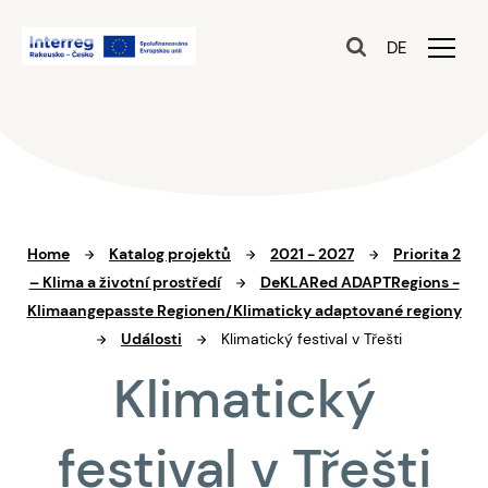
DE
Home
Katalog projektů
2021 - 2027
Priorita 2
– Klima a životní prostředí
DeKLARed ADAPTRegions -
Klimaangepasste Regionen/Klimaticky adaptované regiony
Události
Klimatický festival v Třešti
Klimatický
festival v Třešti