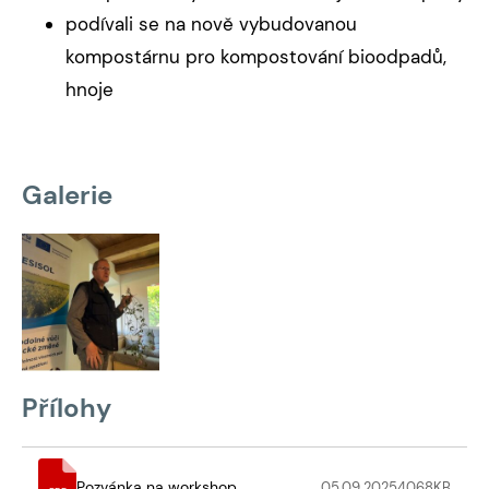
podívali se na nově vybudovanou
kompostárnu pro kompostování bioodpadů,
hnoje
Galerie
Přílohy
Pozvánka na workshop
05.09.2025
4068
KB