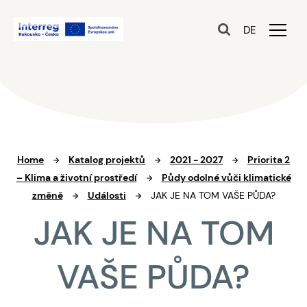
DE
Home
Katalog projektů
2021 - 2027
Priorita 2
– Klima a životní prostředí
Půdy odolné vůči klimatické
změně
Události
JAK JE NA TOM VAŠE PŮDA?
JAK JE NA TOM
VAŠE PŮDA?