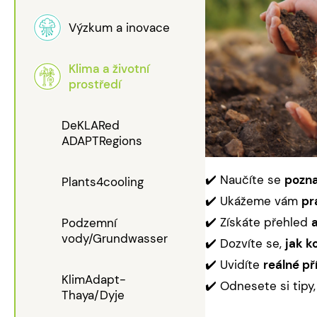
Výzkum a inovace
Klima a životní
prostředí
DeKLARed
ADAPTRegions
✔️ Naučíte se
pozna
Plants4cooling
✔️ Ukážeme vám
pr
✔️ Získáte přehled
Podzemní
vody/Grundwasser
✔️ Dozvíte se,
jak k
✔️ Uvidíte
reálné př
KlimAdapt-
✔️ Odnesete si tipy
Thaya/Dyje