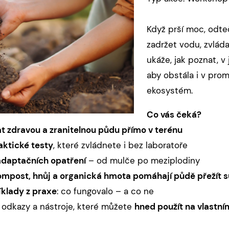
Když prší moc, odte
zadržet vodu, zvlád
ukáže, jak poznat, v 
aby obstála i v prom
ekosystém.
Co vás čeká?
t zdravou a zranitelnou půdu přímo v terénu
aktické testy
, které zvládnete i bez laboratoře
adaptačních opatření
– od mulče po meziplodiny
ompost, hnůj a organická hmota pomáhají půdě přežít su
íklady z praxe
: co fungovalo – a co ne
, odkazy a nástroje, které můžete
hned použít na vlastní