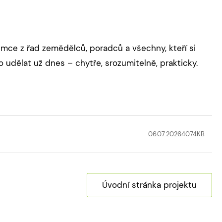
jemce z řad zemědělců, poradců a všechny, kteří si
o udělat už dnes – chytře, srozumitelně, prakticky.
06.07.2026
4074
KB
Úvodní stránka projektu