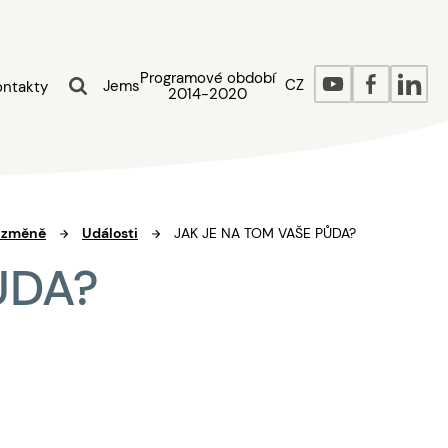
Programové období
CZ
Jems
ontakty
2014-2020
é změně
Události
JAK JE NA TOM VAŠE PŮDA?
ŮDA?