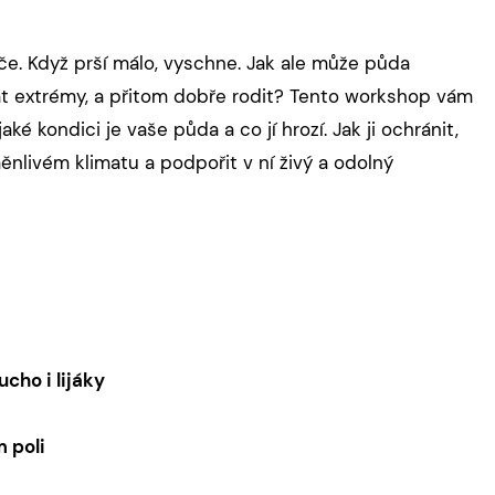
če. Když prší málo, vyschne. Jak ale může půda
at extrémy, a přitom dobře rodit? Tento workshop vám
jaké kondici je vaše půda a co jí hrozí. Jak ji ochránit,
ěnlivém klimatu a podpořit v ní živý a odolný
cho i lijáky
m poli