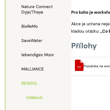
Nature Connect
Dyje/Thaya
Pro koho je worksh
Akce je určena neje
BioReMo
kladou otázku:
„Co 
SaveWater
Přílohy
lebendiges Moor
Pozvánka na wor
PDF
MALLIANCE
RESISOL
Události