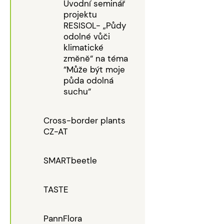
Úvodní seminář
projektu
RESISOL- „Půdy
odolné vůči
klimatické
změně“ na téma
“Může být moje
půda odolná
suchu“
Cross-border plants
CZ-AT
SMARTbeetle
TASTE
PannFlora