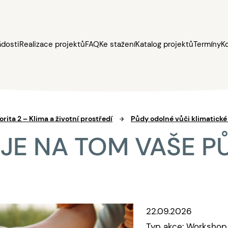
ádosti
Realizace projektů
FAQ
Ke stažení
Katalog projektů
Termíny
K
orita 2 – Klima a životní prostředí
Půdy odolné vůči klimatick
 JE NA TOM VAŠE P
22.09.2026
Typ akce: Workshop