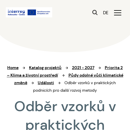
DE
Home
Katalog projektů
2021 - 2027
Priorita 2
– Klima a životní prostředí
Půdy odolné vůči klimatické
změně
Události
Odběr vzorků v praktických
podnicích pro další rozvoj metody
Odběr vzorků v
praktických