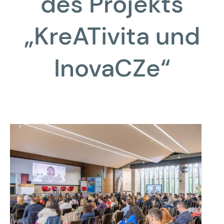
des Projekts
„KreATivita und
InovaCZe“