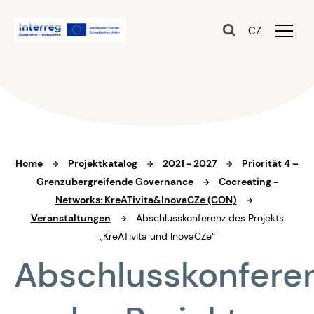
CZ
Home
Projektkatalog
2021 - 2027
Priorität 4 –
Grenzübergreifende Governance
Cocreating -
Networks: KreATivita&InovaCZe (CON)
Veranstaltungen
Abschlusskonferenz des Projekts
„KreATivita und InovaCZe“
Abschlusskonfere