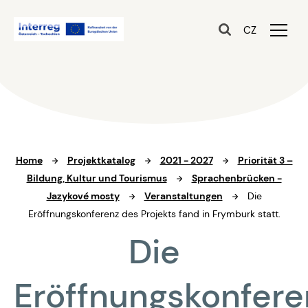
CZ
Home
Projektkatalog
2021 - 2027
Priorität 3 –
Bildung, Kultur und Tourismus
Sprachenbrücken -
Jazykové mosty
Veranstaltungen
Die
Eröffnungskonferenz des Projekts fand in Frymburk statt.
Die
Eröffnungskonfere