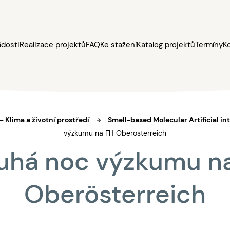
ádosti
Realizace projektů
FAQ
Ke stažení
Katalog projektů
Termíny
K
 – Klima a životní prostředí
Smell-based Molecular Artificial int
výzkumu na FH Oberösterreich
uhá noc výzkumu n
Oberösterreich