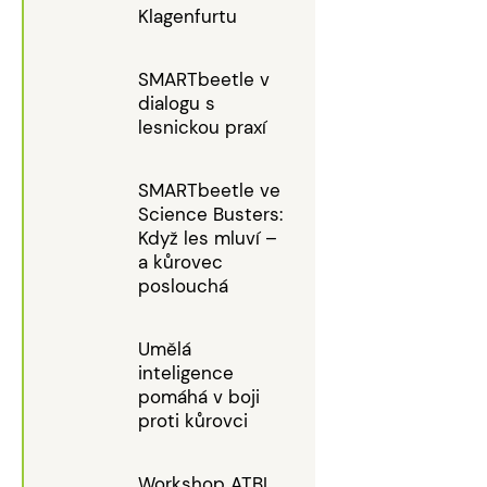
Klagenfurtu
SMARTbeetle v
dialogu s
lesnickou praxí
SMARTbeetle ve
Science Busters:
Když les mluví –
a kůrovec
poslouchá
Umělá
inteligence
pomáhá v boji
proti kůrovci
Workshop ATBI