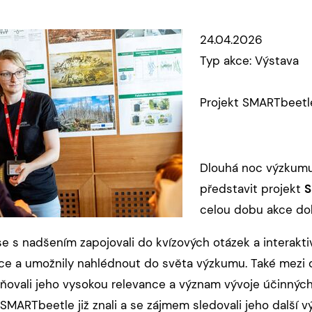
24.04.2026
Typ akce: Výstava
Projekt SMARTbeetle
Dlouhá noc výzkumu 
představit projekt
S
celou dobu akce dob
se s nadšením zapojovali do kvízových otázek a interaktiv
e a umožnily nahlédnout do světa výzkumu. Také mezi d
zňovali jeho vysokou relevance a význam vývoje účinnýc
SMARTbeetle již znali a se zájmem sledovali jeho další vý