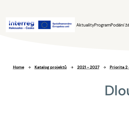
Aktuality
Program
Podání ž
Home
Katalog projektů
2021 - 2027
Priorita 2
Dlo