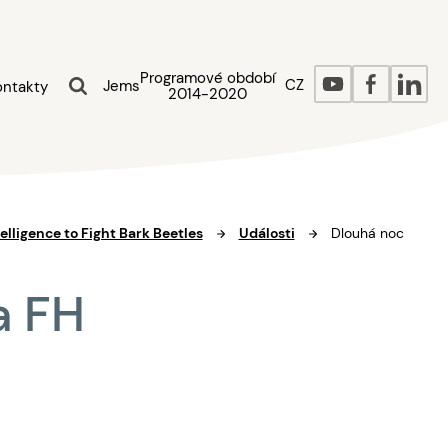
Programové období
CZ
Jems
ontakty
2014-2020
elligence to Fight Bark Beetles
Události
Dlouhá noc
a FH