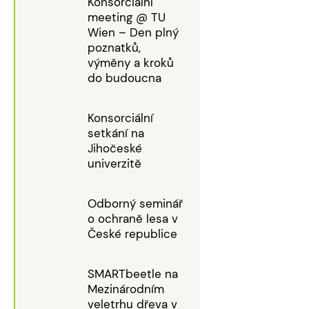
Konsorciální
meeting @ TU
Wien – Den plný
poznatků,
výměny a kroků
do budoucna
Konsorciální
setkání na
Jihočeské
univerzitě
Odborný seminář
o ochraně lesa v
České republice
SMARTbeetle na
Mezinárodním
veletrhu dřeva v