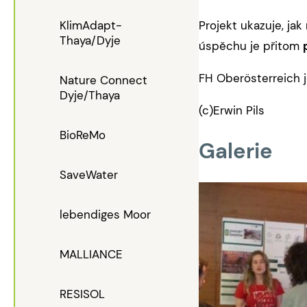
KlimAdapt-
Projekt ukazuje, ja
Thaya/Dyje
úspěchu je přitom
FH Oberösterreich j
Nature Connect
Dyje/Thaya
(c)Erwin Pils
BioReMo
Galerie
SaveWater
lebendiges Moor
MALLIANCE
RESISOL