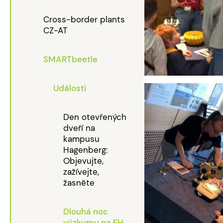
Cross-border plants
CZ-AT
SMARTbeetle
Události
Den otevřených
dveří na
kampusu
Hagenberg:
Objevujte,
zažívejte,
žasněte
Dlouhá noc
výzkumu na FH