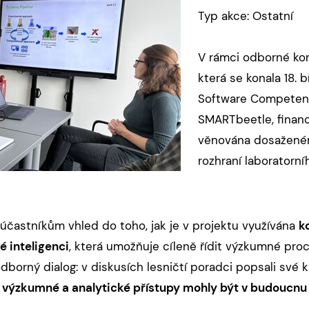
Typ akce: Ostatní
V rámci odborné ko
která se konala 18.
Software Competenc
SMARTbeetle, financ
věnována dosažené
rozhraní laboratorn
účastníkům vhled do toho, jak je v projektu využívána
k
é inteligenci
, která umožňuje cíleně řídit výzkumné proc
odborný dialog: v diskusích lesničtí poradci popsali své
výzkumné a analytické přístupy mohly být v budoucnu 