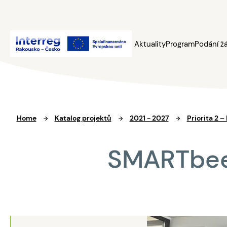
Aktuality
Program
Podání ž
Home
Katalog projektů
2021 - 2027
Priorita 2 –
SMARTbeetl