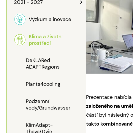
2021 - 2027
Výzkum a inovace
Klima a životní
prostředí
DeKLARed
ADAPTRegions
Plants4cooling
Prezentace nabídla 
Podzemní
založeného na uměl
vody/Grundwasser
částí byl následný 
takto kombinované 
KlimAdapt-
Thaya/Dyje