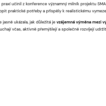
s praxí učinil z konference významný milník projektu SM
it praktické potřeby a přispěly k realistickému vymezen
jasně ukázala, jak důležitá je
vzájemná výměna mezi v
ouchají včas, aktivně přemýšlejí a společně rozvíjejí udrži