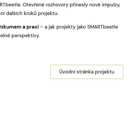
ARTbeetle. Otevřené rozhovory přinesly nové impulzy,
í dalších kroků projektu.
ýzkumem a praxí
– a jak projekty jako SMARTbeetle
telné perspektivy.
Úvodní stránka projektu