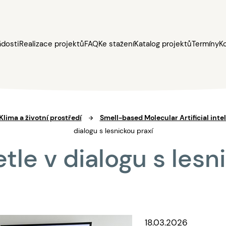
ádosti
Realizace projektů
FAQ
Ke stažení
Katalog projektů
Termíny
K
 Klima a životní prostředí
Smell-based Molecular Artificial intel
dialogu s lesnickou praxí
e v dialogu s lesn
18.03.2026