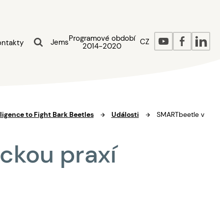
Programové období
CZ
Jems
ontakty
2014-2020
ligence to Fight Bark Beetles
Události
SMARTbeetle v
ickou praxí