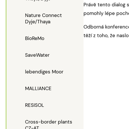
Právě tento dialog 
pomohly lépe pochop
Nature Connect
Dyje/Thaya
Odborná konference 
těží z toho, že nasl
BioReMo
SaveWater
lebendiges Moor
MALLIANCE
RESISOL
Cross-border plants
CZ-AT