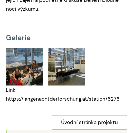
jejich zájem a podnětné diskuse během Dlouhé
noci výzkumu.
Galerie
Link:
https://langenachtderforschung.at/station/6276
Úvodní stránka projektu