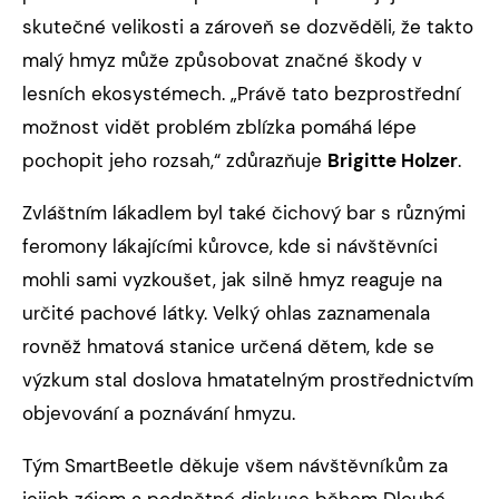
skutečné velikosti a zároveň se dozvěděli, že takto
malý hmyz může způsobovat značné škody v
lesních ekosystémech. „Právě tato bezprostřední
možnost vidět problém zblízka pomáhá lépe
pochopit jeho rozsah,“ zdůrazňuje
Brigitte Holzer
.
Zvláštním lákadlem byl také čichový bar s různými
feromony lákajícími kůrovce, kde si návštěvníci
mohli sami vyzkoušet, jak silně hmyz reaguje na
určité pachové látky. Velký ohlas zaznamenala
rovněž hmatová stanice určená dětem, kde se
výzkum stal doslova hmatatelným prostřednictvím
objevování a poznávání hmyzu.
Tým SmartBeetle děkuje všem návštěvníkům za