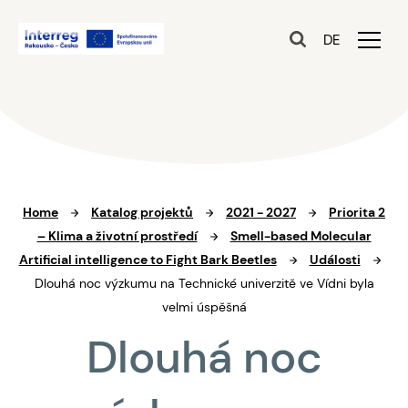
DE
Home
Katalog projektů
2021 - 2027
Priorita 2
– Klima a životní prostředí
Smell-based Molecular
Artificial intelligence to Fight Bark Beetles
Události
Dlouhá noc výzkumu na Technické univerzitě ve Vídni byla
velmi úspěšná
Dlouhá noc