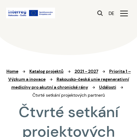
DE
Home
Katalog projektů
2021 - 2027
Priorita 1 –
Výzkum a inovace
Rakousko-česká unie regenerativní
medicíny pro akutní a chronické rány
Události
Čtvrté setkání projektových partnerů
Čtvrté setkání
projektových