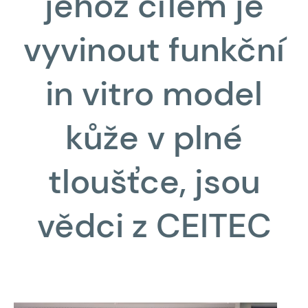
jehož cílem je
vyvinout funkční
in vitro model
kůže v plné
tloušťce, jsou
vědci z CEITEC