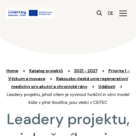
DE
Home
Katalog projektů
2021 - 2027
Priorita 1 –
Výzkum a inovace
Rakousko-česká unie regenerativní
medicíny pro akutní a chronické rány
Události
Leadery projektu, jehož cílem je vyvinout funkční in vitro model
kůže v plné tloušťce, jsou vědci z CEITEC
Leadery projektu,