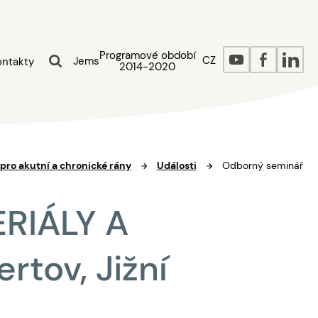
Programové období
CZ
Jems
ontakty
2014-2020
pro akutní a chronické rány
Události
Odborný seminář
RIÁLY A
rtov, Jižní