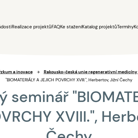
ádosti
Realizace projektů
FAQ
Ke stažení
Katalog projektů
Termíny
K
Výzkum a inovace
Rakousko-česká unie regenerativní medicíny 
"BIOMATERIÁLY A JEJICH POVRCHY XVIII.", Herbertov, Jižní Čechy
ý seminář "BIOMATE
RCHY XVIII.", Herbe
Čechy