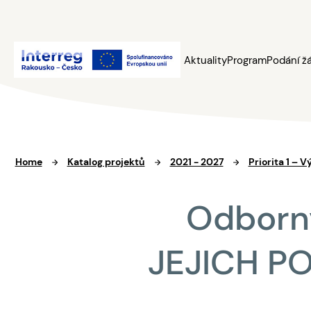
Aktuality
Program
Podání ž
Home
Katalog projektů
2021 - 2027
Priorita 1 – 
Odborn
JEJICH POV