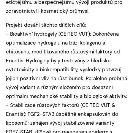
etičtějšímu a bezpečnějšímu vývoji produktů pro
zdravotnictví i kosmetický průmysl.
Projekt dosáhl těchto dílčích cílů:
- Bioaktivní hydrogely (CEITEC VUT): Dokončena
optimalizace hydrogelu na bázi kolagenu a
chitosanu, modifikovaného růstovými faktory od
Enantis. Hydrogely byly testovány z hlediska
cytotoxicity a biokompatibility, výsledky potvrzují
jejich pozitivní vliv na růst buněk. Paralelně probíhá
vývoj variant s různým složením pro dosažení
optimální mechanické stability a biologické aktivity.
- Stabilizace růstových faktorů (CEITEC VUT &
Enantis): FGF2-STAB úspěšně enkapsulován do
liposomů; zahájen vývoj stabilizované varianty
FGF7-STAB, klíčové pro regeneraci epidermis.