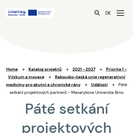
DE
Home
Katalog projektů
2021 - 2027
Priorita 1 –
Výzkum a inovace
Rakousko-česká unie regenerativní
medicíny pro akutní a chronické rány
Události
Páté
setkání projektových partnerů - Masarykova Univerzita Brno
Páté setkání
projektových