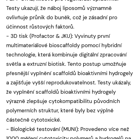
Testy ukazují, že náboj liposomů významně
ovlivňuje průnik do buněk, což je zásadní pro
účinnost růstových faktorů.
- 3D tisk (Profactor & JKU): Vyvinuty první
multimateriálové bioscaffoldy pomocí hybridní
technologie, která kombinuje digitální zpracování
světla a extruzní biotisk. Tento postup umožňuje
přesnější vyplnění scaffoldů bioaktivními hydrogely
a zajišťuje vyšší reprodukovatelnost. Testy ukázaly,
že vyplnění scaffoldů bioaktivními hydrogely
výrazně zlepšuje cytokompatibilitu původních
polymerních struktur, které byly bez výplně
částečně cytotoxické.
- Biologické testování (MUNI): Provedeno více než
1000 měření cytotoxicity polymerů a hydrogelů na