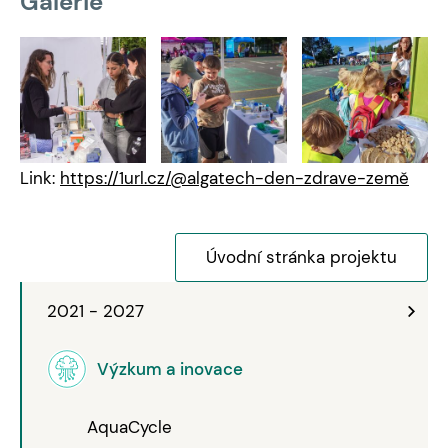
Galerie
Link:
https://1url.cz/@algatech-den-zdrave-země
Úvodní stránka projektu
2021 - 2027
Výzkum a inovace
AquaCycle