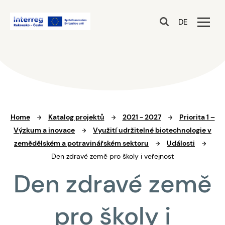
DE
Home
Katalog projektů
2021 - 2027
Priorita 1 –
Výzkum a inovace
Využití udržitelné biotechnologie v
zemědělském a potravinářském sektoru
Události
Den zdravé země pro školy i veřejnost
Den zdravé země
pro školy i