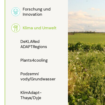
Forschung und
Innovation
Klima und Umwelt
DeKLARed
ADAPTRegions
Plants4cooling
Podzemní
vody/Grundwasser
KlimAdapt-
Thaya/Dyje