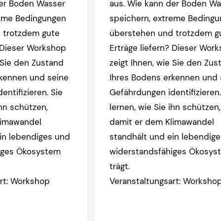
der Boden Wasser
aus. Wie kann der Boden Wa
reme Bedingungen
speichern, extreme Beding
 trotzdem gute
überstehen und trotzdem g
? Dieser Workshop
Erträge liefern? Dieser Wor
e Sie den Zustand
zeigt Ihnen, wie Sie den Zus
rkennen und seine
Ihres Bodens erkennen und 
ntifizieren. Sie
Gefährdungen identifizieren.
ihn schützen,
lernen, wie Sie ihn schützen,
limawandel
damit er dem Klimawandel
in lebendiges und
standhält und ein lebendig
iges Ökosystem
widerstandsfähiges Ökosys
trägt.
rt: Workshop
Veranstaltungsart: Worksho