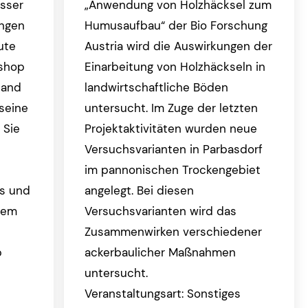
sser
„Anwendung von Holzhäcksel zum
ungen
Humusaufbau“ der Bio Forschung
ute
Austria wird die Auswirkungen der
kshop
Einarbeitung von Holzhäckseln in
tand
landwirtschaftliche Böden
seine
untersucht. Im Zuge der letzten
 Sie
Projektaktivitäten wurden neue
Versuchsvarianten in Parbasdorf
im pannonischen Trockengebiet
es und
angelegt. Bei diesen
tem
Versuchsvarianten wird das
Zusammenwirken verschiedener
p
ackerbaulicher Maßnahmen
untersucht.
Veranstaltungsart: Sonstiges