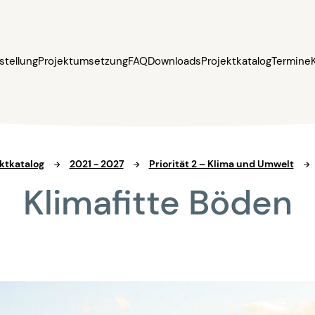
stellung
Projektumsetzung
FAQ
Downloads
Projektkatalog
Termine
ktkatalog
2021 - 2027
Priorität 2 – Klima und Umwelt
Klimafitte Böden