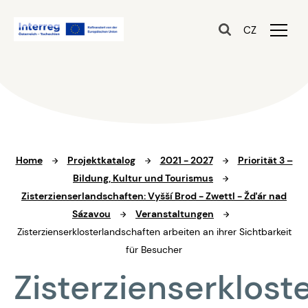
CZ
Home
Projektkatalog
2021 - 2027
Priorität 3 –
Bildung, Kultur und Tourismus
Zisterzienserlandschaften: Vyšší Brod - Zwettl - Žďár nad
Sázavou
Veranstaltungen
Zisterzienserklosterlandschaften arbeiten an ihrer Sichtbarkeit
für Besucher
Zisterzienserklost