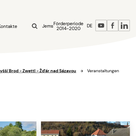
Förderperiode
DE
Jems
Kontakte
2014-2020
yšší Brod - Zwettl - Žďár nad Sázavou
Veranstaltungen