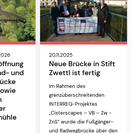
.2026
20.11.2025
röffnung
Neue Brücke in Stift
ad- und
Zwettl ist fertig
rücke
Im Rahmen des
sowie
grenzüberschreitenden
n
INTERREG-Projektes
er
„Cisterscapes – VB – Zw -
ühle
ZnS“ wurde die Fußgänger-
und Radwegbrücke über den