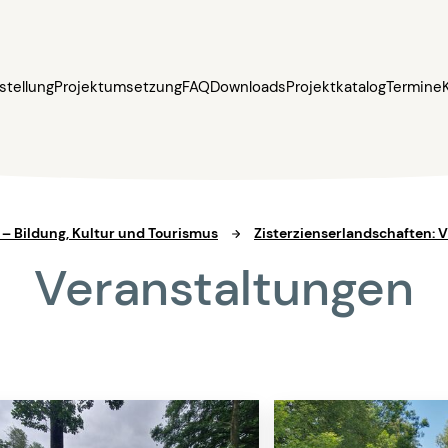
stellung
Projektumsetzung
FAQ
Downloads
Projektkatalog
Termine
3 – Bildung, Kultur und Tourismus
Zisterzienserlandschaften: V
Veranstaltungen