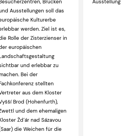
Besucherzentren, Brücken
Ausstellung
und Ausstellungen soll das
europäische Kulturerbe
erlebbar werden. Ziel ist es,
die Rolle der Zisterzienser in
der europäischen
Landschaftsgestaltung
sichtbar und erlebbar zu
machen. Bei der
Fachkonferenz stellten
Vertreter aus dem Kloster
Vyšší Brod (Hohenfurth),
Zwettl und dem ehemaligen
Kloster Žd´ár nad Sázavou
(Saar) die Weichen für die