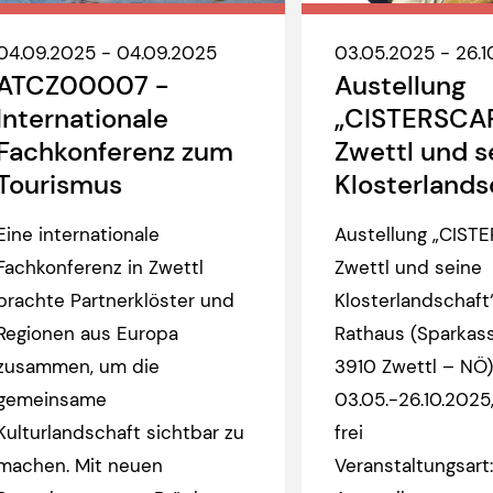
04.09.2025 - 04.09.2025
03.05.2025 - 26.1
ATCZ00007 -
Austellung
Internationale
„CISTERSCA
Fachkonferenz zum
Zwettl und s
Tourismus
Klosterlands
Eine internationale
Austellung „CIST
Fachkonferenz in Zwettl
Zwettl und seine
brachte Partnerklöster und
Klosterlandschaft
Regionen aus Europa
Rathaus (Sparkass
zusammen, um die
3910 Zwettl – NÖ)
gemeinsame
03.05.-26.10.2025,
Kulturlandschaft sichtbar zu
frei
machen. Mit neuen
Veranstaltungsart