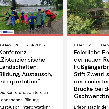
16.04.2026 - 16.04.2026
11.04.2026 - 11.04
Konferenz
Feierliche E
„Zisterziensische
der neuen R
Landschaften:
Fußgängerb
Bildung, Austausch,
Stift Zwettl 
Interpretation“
der sanierte
Brücke bei d
Die Konferenz „Cistercian
Gschwendtm
Landscapes: Bildung,
Austausch, Interpretation“
Erlebnistag in der