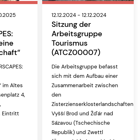
0.2025
12.12.2024 - 12.12.2024
Sitzung der
PES:
Arbeitsgruppe
eine
Tourismus
chaft“
(ATCZ00007)
ERSCAPES:
Die Arbeitsgruppe befasst
sich mit dem Aufbau einer
“ im Altes
Zusammenarbeit zwischen
enplatz 4,
den
,
Zisterzienserklosterlandschaften
 Eintritt
Vyšší Brod und Žďár nad
Sázavou (Tschechische
:
Republik) und Zwettl