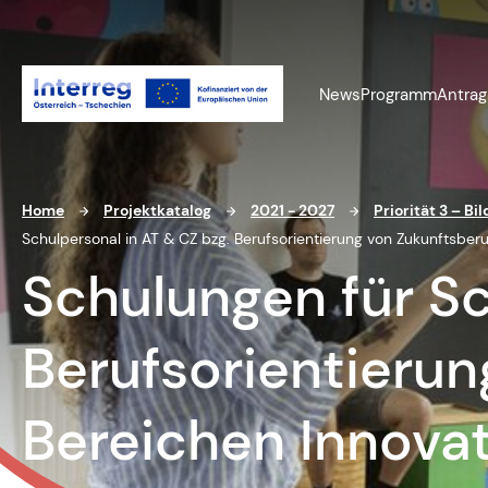
News
Programm
Antrag
Home
Projektkatalog
2021 - 2027
Priorität 3 – B
Schulpersonal in AT & CZ bzg. Berufsorientierung von Zukunftsber
Schulungen für Sc
Berufsorientierun
Bereichen Innova