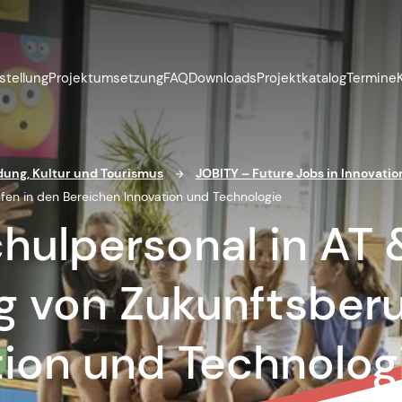
stellung
Projektumsetzung
FAQ
Downloads
Projektkatalog
Termine
ildung, Kultur und Tourismus
JOBITY – Future Jobs in Innovati
ufen in den Bereichen Innovation und Technologie
hulpersonal in AT 
g von Zukunftsberu
tion und Technolog