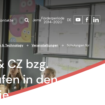
Förderperiode
DE
Jems
Kontakte
2014-2020
on & Technology
Veranstaltungen
Schulungen für
& CZ bzg.
fen in den
ie