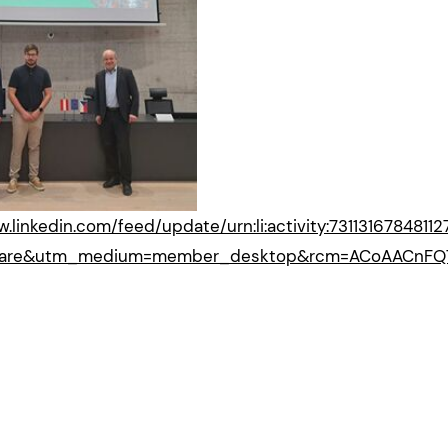
w.linkedin.com/feed/update/urn:li:activity:7311316784811
hare&utm_medium=member_desktop&rcm=ACoAACnFQ7