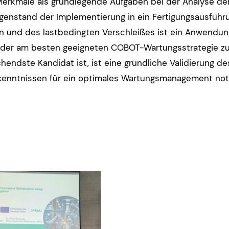
Merkmale als grundlegende Aufgaben bei der Analyse der
genstand der Implementierung in ein Fertigungsausführ
 und des lastbedingten Verschleißes ist ein Anwendungsf
der am besten geeigneten COBOT-Wartungsstrategie z
chendste Kandidat ist, ist eine gründliche Validierung
enntnissen für ein optimales Wartungsmanagement notwe