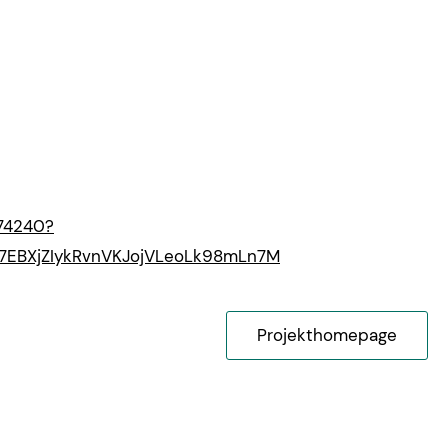
274240?
EBXjZIykRvnVKJojVLeoLk98mLn7M
Projekthomepage