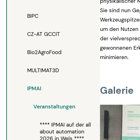
physikalischer 
Sie sind nun Ge
BIPC
Werkzeugspitzen
um den Nutzen 
CZ-AT GCCIT
der vielverspre
gewonnenen Erk
Bio2AgroFood
minimieren.
MULTIMAT3D
Galerie
IPMAI
Veranstaltungen
**** IPMAI auf der all
about automation
2026 in Wels ****