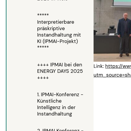
*****
Interpretierbare
präskriptive
Instandhaltung mit
KI (IPMAI-Projekt)
*****
++++ IPMAI bei den
Link:
https://ww
ENERGY DAYS 2025
utm_source=s
++++
1. IPMAI-Konferenz -
Künstliche
Intelligenz in der
Instandhaltung
2. IPMAI Konferenz -