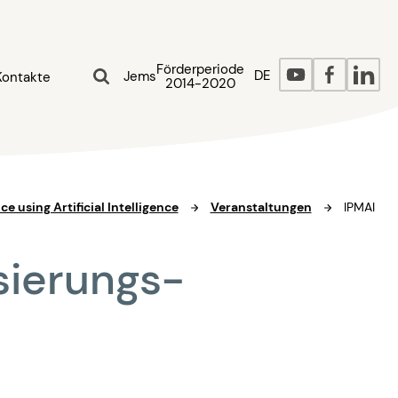
Förderperiode
DE
Jems
Kontakte
2014-2020
e using Artificial Intelligence
Veranstaltungen
IPMAI
isierungs-