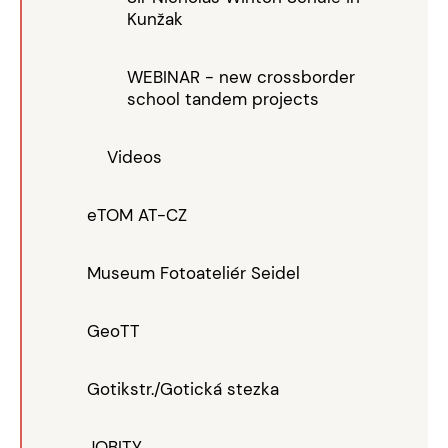
Kunžak
WEBINAR - new crossborder
school tandem projects
Videos
eTOM AT-CZ
Museum Fotoateliér Seidel
GeoTT
Gotikstr./Gotická stezka
JOBITY