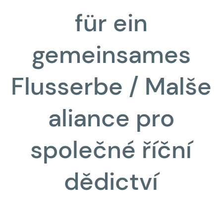
für ein
gemeinsames
Flusserbe / Malše
aliance pro
společné říční
dědictví