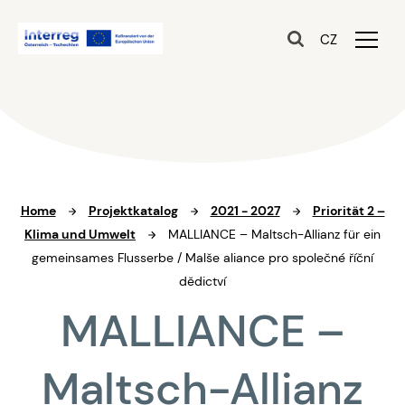
CZ
Home
Projektkatalog
2021 - 2027
Priorität 2 –
Klima und Umwelt
MALLIANCE – Maltsch-Allianz für ein
gemeinsames Flusserbe / Malše aliance pro společné říční
dědictví
MALLIANCE –
Maltsch-Allianz