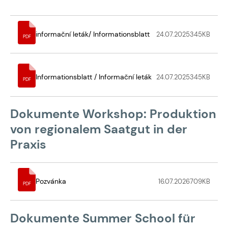
informační leták/ Informationsblatt
24.07.2025
345
KB
PDF
Informationsblatt / Informační leták
24.07.2025
345
KB
PDF
Dokumente Workshop: Produktion
von regionalem Saatgut in der
Praxis
Pozvánka
16.07.2026
709
KB
PDF
Dokumente Summer School für