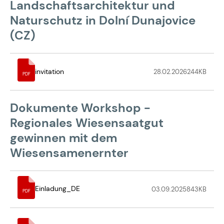
Landschaftsarchitektur und
Naturschutz in Dolní Dunajovice
(CZ)
invitation
28.02.2026
244
KB
PDF
Dokumente Workshop -
Regionales Wiesensaatgut
gewinnen mit dem
Wiesensamenernter
Einladung_DE
03.09.2025
843
KB
PDF