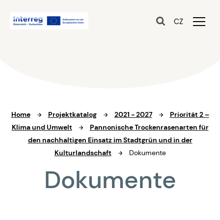
CZ
Home
Projektkatalog
2021 - 2027
Priorität 2 –
Klima und Umwelt
Pannonische Trockenrasenarten für
den nachhaltigen Einsatz im Stadtgrün und in der
Kulturlandschaft
Dokumente
Dokumente