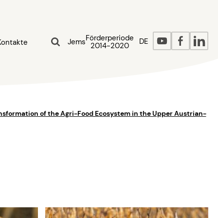
Förderperiode
DE
Jems
Kontakte
2014-2020
nsformation of the Agri-Food Ecosystem in the Upper Austrian-