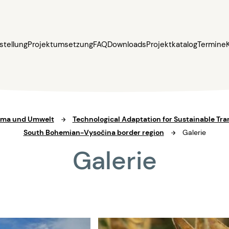
stellung
Projektumsetzung
FAQ
Downloads
Projektkatalog
Termine
Klima und Umwelt
Technological Adaptation for Sustainable Tra
South Bohemian-Vysočina border region
Galerie
Galerie