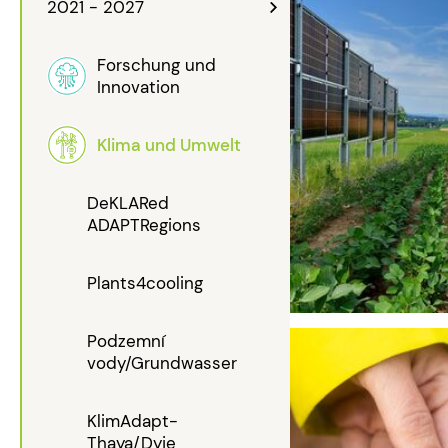
2021 - 2027
Forschung und
Innovation
Klima und Umwelt
DeKLARed
ADAPTRegions
Plants4cooling
Podzemní
vody/Grundwasser
KlimAdapt-
Thaya/Dyje