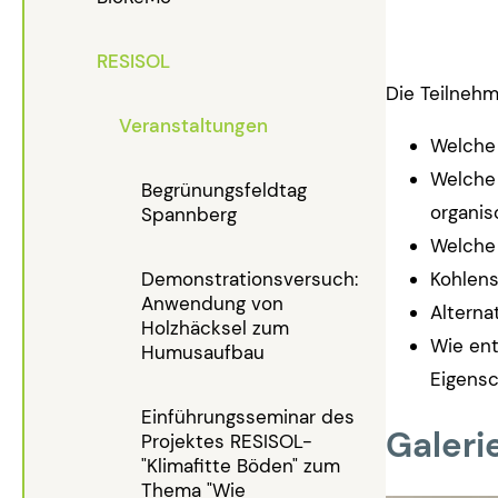
RESISOL
Die Teilneh
Veranstaltungen
Welche
Welche 
Begrünungsfeldtag
organis
Spannberg
Welche 
Demonstrationsversuch:
Kohlens
Anwendung von
Alterna
Holzhäcksel zum
Wie ent
Humusaufbau
Eigens
Einführungsseminar des
Galeri
Projektes RESISOL-
"Klimafitte Böden" zum
Thema "Wie