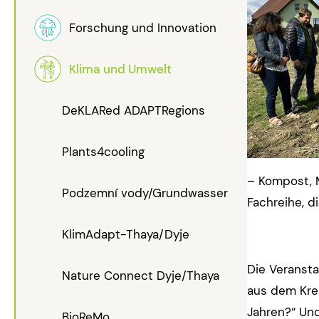
Forschung und Innovation
Klima und Umwelt
DeKLARed ADAPTRegions
Plants4cooling
– Kompost, M
Podzemní vody/Grundwasser
Fachreihe, d
KlimAdapt-Thaya/Dyje
Die Veransta
Nature Connect Dyje/Thaya
aus dem Krei
Jahren?“ Und
BioReMo