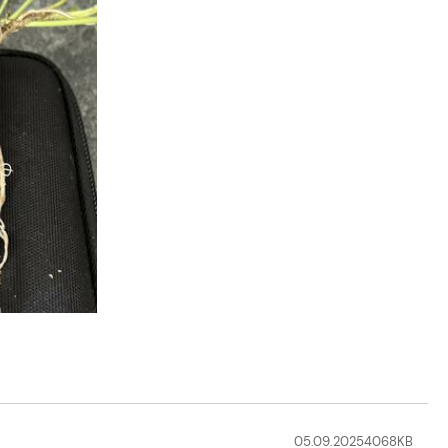
05.09.2025
4068
KB