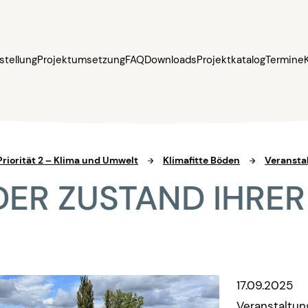
stellung
Projektumsetzung
FAQ
Downloads
Projektkatalog
Termine
Priorität 2 – Klima und Umwelt
Klimafitte Böden
Veransta
 DER ZUSTAND IHRE
17.09.2025
Veranstaltun