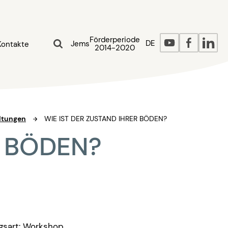
Förderperiode
DE
Jems
Kontakte
2014-2020
ltungen
WIE IST DER ZUSTAND IHRER BÖDEN?
R BÖDEN?
gsart: Workshop