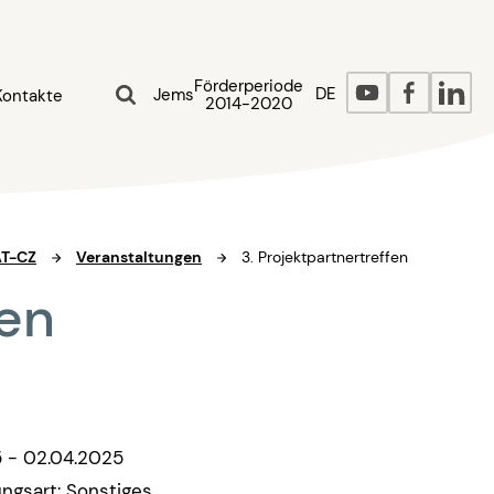
Förderperiode
DE
Jems
Kontakte
2014-2020
AT-CZ
Veranstaltungen
3. Projektpartnertreffen
fen
 - 02.04.2025
ungsart: Sonstiges