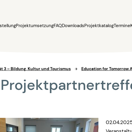
stellung
Projektumsetzung
FAQ
Downloads
Projektkatalog
Termine
ät 3 – Bildung, Kultur und Tourismus
Education for Tomorrow 
 Projektpartnertref
02.04.2025
Veranstalt