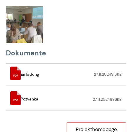
Dokumente
Einladung
27.11.2024
913
KB
PDF
Pozvánka
27.11.2024
896
KB
PDF
Projekthomepage