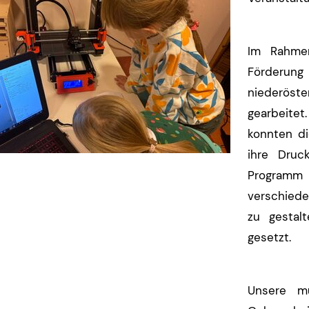
Im Rahme
Förderu
niederöst
gearbeitet
konnten di
ihre Druc
Programm
verschied
zu gestal
gesetzt.
Unsere mu