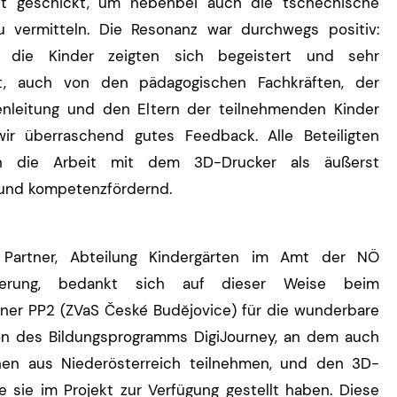
it geschickt, um nebenbei auch die tschechische
u vermitteln. Die Resonanz war durchwegs positiv:
 die Kinder zeigten sich begeistert und sehr
ert, auch von den pädagogischen Fachkräften, der
enleitung und den Eltern der teilnehmenden Kinder
wir überraschend gutes Feedback. Alle Beteiligten
n die Arbeit mit dem 3D-Drucker als äußerst
und kompetenzfördernd.
Partner, Abteilung Kindergärten im Amt der NÖ
gierung, bedankt sich auf dieser Weise beim
tner PP2 (ZVaS České Budějovice) für die wunderbare
on des Bildungsprogramms DigiJourney, an dem auch
nen aus Niederösterreich teilnehmen, und den 3D-
ie sie im Projekt zur Verfügung gestellt haben. Diese