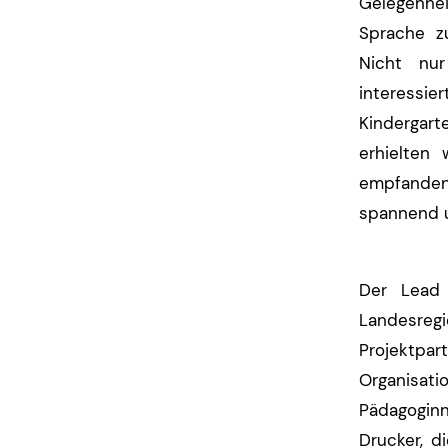
Gelegenhe
Sprache z
Nicht nur
interessi
Kindergart
erhielten 
empfande
spannend 
Der Lead 
Landesre
Projektpar
Organisati
Pädagogin
Drucker, d