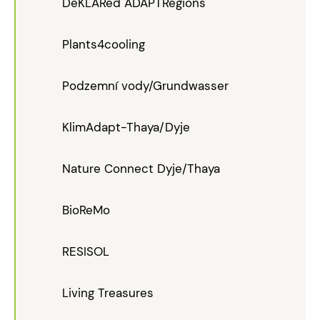
DeKLARed ADAPTRegions
Plants4cooling
Podzemní vody/Grundwasser
KlimAdapt-Thaya/Dyje
Nature Connect Dyje/Thaya
BioReMo
RESISOL
Living Treasures