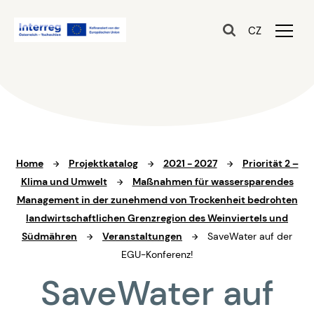
CZ
Home
Projektkatalog
2021 - 2027
Priorität 2 –
Klima und Umwelt
Maßnahmen für wassersparendes
Management in der zunehmend von Trockenheit bedrohten
landwirtschaftlichen Grenzregion des Weinviertels und
Südmähren
Veranstaltungen
SaveWater auf der
EGU-Konferenz!
SaveWater auf