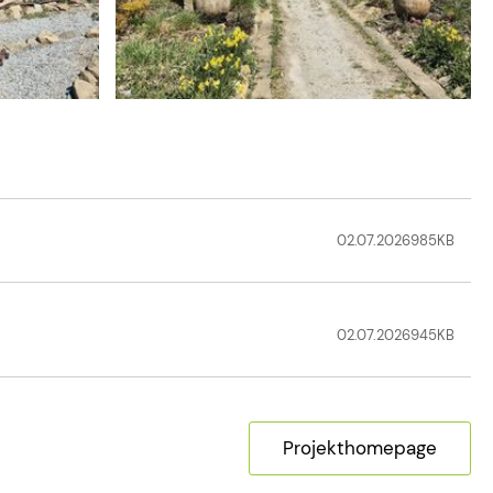
02.07.2026
985
KB
02.07.2026
945
KB
Projekthomepage