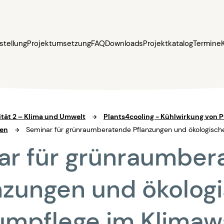
stellung
Projektumsetzung
FAQ
Downloads
Projektkatalog
Termine
ität 2 – Klima und Umwelt
Plants4cooling - Kühlwirkung von 
gen
Seminar für grünraumberatende Pflanzungen und ökologisch
ar für grünraumber
nzungen und ökolog
umpflege im Klimaw