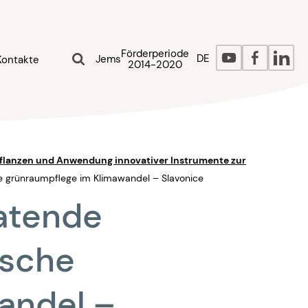
Förderperiode
DE
Jems
Kontakte
2014-2020
Pflanzen und Anwendung innovativer Instrumente zur
e grünraumpflege im Klimawandel – Slavonice
atende
ische
andel –