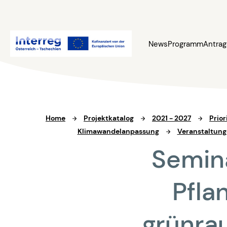
News
Programm
Antrag
Home
Projektkatalog
2021 - 2027
Prior
Klimawandelanpassung
Veranstaltun
Semin
Pfla
grünra