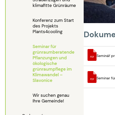
klimafitte Grünräume
Konferenz zum Start
des Projekts
Plants4cooling
Dokume
Seminar für
grünraumberatende
Seminář pr
Pflanzungen und
PDF
ökologische
grünraumpflege im
Klimawandel –
Seminar fü
Slavonice
PDF
Wir suchen genau
Ihre Gemeinde!