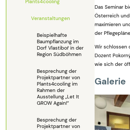
Plants4cooling
Das Seminar bi
Österreich und 
Veranstaltungen
maximieren und
der Pflegepläne
Beispielhafte
Baumpflanzung im
Wir schlossen 
Dorf Vlastiboř in der
Region Südböhmen
Dozent Pokorný
wie sich der ö
Besprechung der
Projektpartner von
Galerie
Plants4cooling im
Rahmen der
Ausstellung „Let It
GROW Again!“
Besprechung der
Projektpartner von