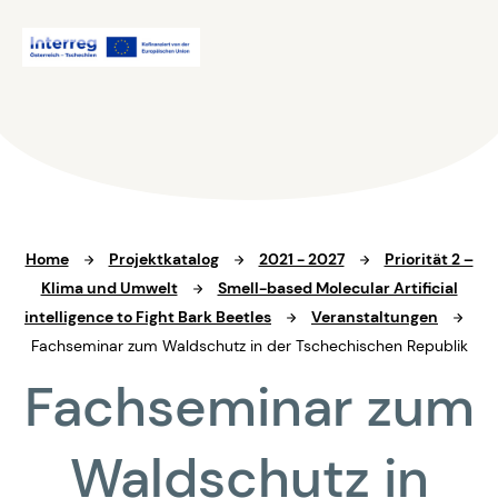
Home
Projektkatalog
2021 - 2027
Priorität 2 –
Klima und Umwelt
Smell-based Molecular Artificial
intelligence to Fight Bark Beetles
Veranstaltungen
Fachseminar zum Waldschutz in der Tschechischen Republik
Fachseminar zum
Waldschutz in