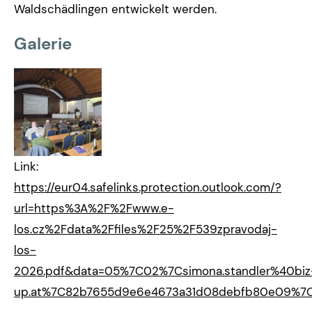
Waldschädlingen entwickelt werden.
Galerie
Link:
https://eur04.safelinks.protection.outlook.com/?
url=https%3A%2F%2Fwww.e-
los.cz%2Fdata%2Ffiles%2F25%2F539zpravodaj-
los-
2026.pdf&data=05%7C02%7Csimona.standler%40biz
up.at%7C82b7655d9e6e4673a31d08debfb80e09%7C