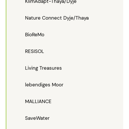
KlimAdapt-Thaya/Dyje
Nature Connect Dyje/Thaya
BioReMo
RESISOL
Living Treasures
lebendiges Moor
MALLIANCE
SaveWater