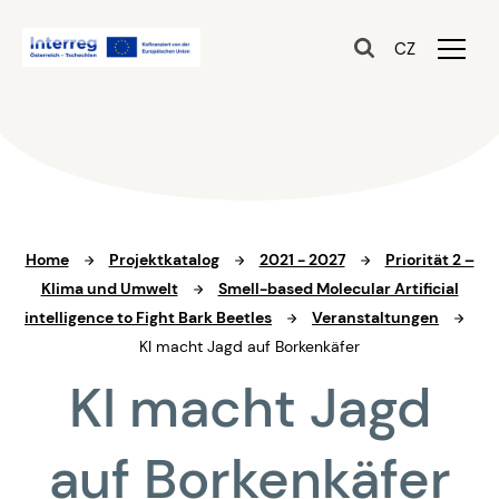
CZ
Home
Projektkatalog
2021 - 2027
Priorität 2 –
Klima und Umwelt
Smell-based Molecular Artificial
intelligence to Fight Bark Beetles
Veranstaltungen
KI macht Jagd auf Borkenkäfer
KI macht Jagd
auf Borkenkäfer