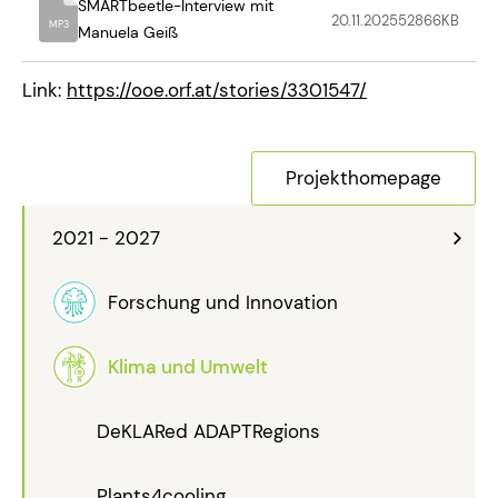
SMARTbeetle-Interview mit
20.11.2025
52866
KB
MP3
Manuela Geiß
Link:
https://ooe.orf.at/stories/3301547/
Projekthomepage
2021 - 2027
Forschung und Innovation
Klima und Umwelt
DeKLARed ADAPTRegions
Plants4cooling