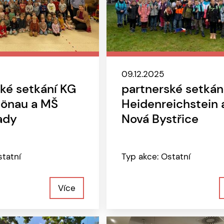
09.12.2025
ké setkání KG
partnerské setkán
önau a MŠ
Heidenreichstein 
ady
Nová Bystřice
statní
Typ akce: Ostatní
Více