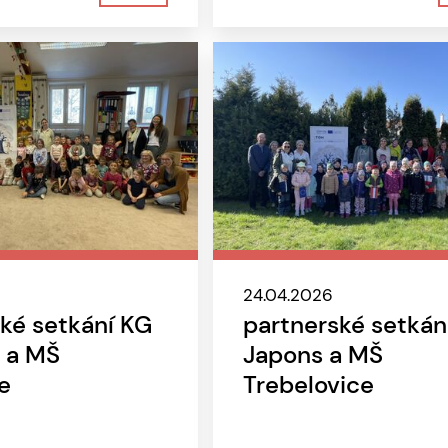
24.04.2026
ké setkání KG
partnerské setkán
 a MŠ
Japons a MŠ
e
Trebelovice