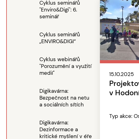
Cyklus seminářů
"Enviro&Digi": 6.
seminář
Cyklus seminářů
„ENVIRO&DIGI“
Cyklus webinářů
"Porozumění a využití
medií"
15.10.2025
Projekto
Digikavárna:
v Hodon
Bezpečnost na netu
a sociálních sítích
Typ akce: O
Digikavárna:
Dezinformace a
kritické myšlení v éře