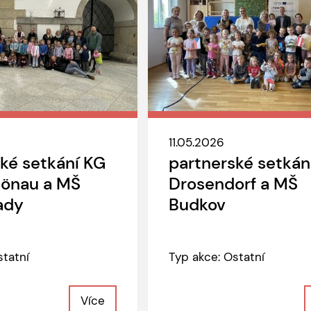
11.05.2026
ké setkání KG
partnerské setkán
önau a MŠ
Drosendorf a MŠ
ady
Budkov
statní
Typ akce: Ostatní
Více