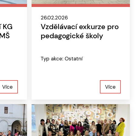
26.02.2026
í KG
Vzdělávací exkurze pro
 MŠ
pedagogické školy
Typ akce: Ostatní
Více
Více