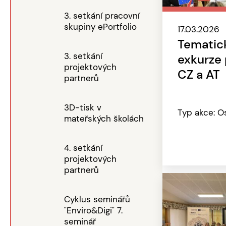
3. setkání pracovní
skupiny ePortfolio
17.03.2026
Tematick
3. setkání
exkurze
projektových
CZ a AT
partnerů
3D-tisk v
Typ akce: O
mateřských školách
4. setkání
projektových
partnerů
Cyklus seminářů
"Enviro&Digi" 7.
seminář