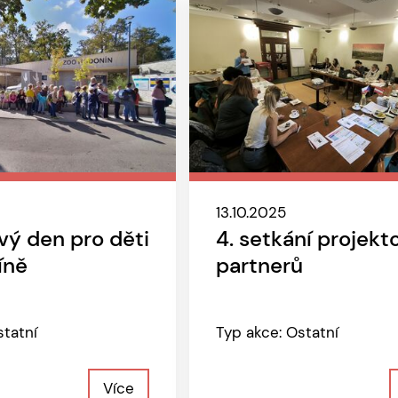
13.10.2025
vý den pro děti
4. setkání projek
íně
partnerů
statní
Typ akce: Ostatní
Více