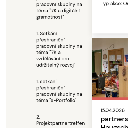
Typ akce: O
pracovní skupiny na
téma "7K a digitální
gramotnost"
1. Setkání
přeshraniční
pracovní skupiny na
téma "7K a
vzdělávání pro
udržitelný rozvoj"
1. setkání
přeshraniční
pracovní skupiny na
téma "e-Portfolio"
15.04.2026
2.
partners
Projektpartnertreffen
Haugsch