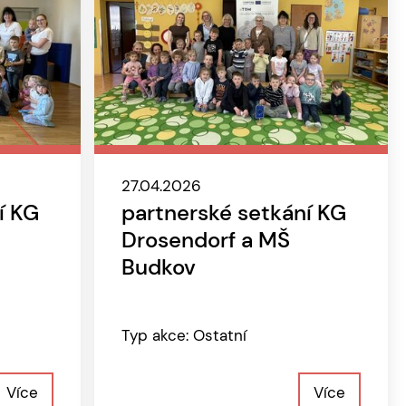
27.04.2026
í KG
partnerské setkání KG
Drosendorf a MŠ
Budkov
Typ akce: Ostatní
Více
Více