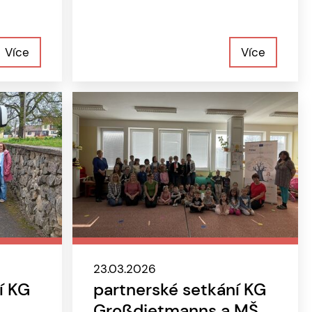
Více
Více
23.03.2026
í KG
partnerské setkání KG
Großdietmanns a MŠ