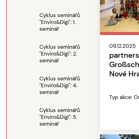
Cyklus seminářů
"Enviro&Digi": 1.
seminář
09.12.2025
Cyklus seminářů
"Enviro&Digi": 2.
partners
seminář
Großsch
Nové Hr
Cyklus seminářů
"Enviro&Digi": 4.
seminář
Typ akce: O
Cyklus seminářů
"Enviro&Digi": 5.
seminář