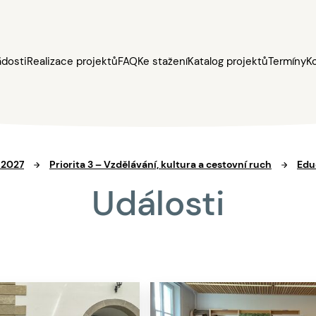
ádosti
Realizace projektů
FAQ
Ke stažení
Katalog projektů
Termíny
K
 2027
Priorita 3 – Vzdělávání, kultura a cestovní ruch
Edu
Události