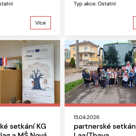
statní
Typ akce: Ostatní
Více
15.04.2026
ké setkání KG
partnerské setkán
lag a MŠ Nová
Laa/Thaya,