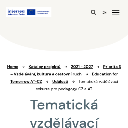
DE
Home
Katalog projektů
2021 - 2027
Priorita 3
– Vzdělávání, kultura a cestovní ruch
Education for
Tomorrow AT-CZ
Události
Tematická vzdělávací
exkurze pro pedagogy CZ a AT
Tematická
vzdělávací