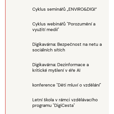
Cyklus seminářů „ENVIRO&DIGI“
Cyklus webinářů "Porozumění a
využití medií"
Digikavárna: Bezpečnost na netu a
sociálních sítích
Digikavárna: Dezinformace a
kritické myšlení v éře AI
konference "Děti mluví o vzdělání"
Letní škola v rámci vzdělávacího
programu "DigiCesta"