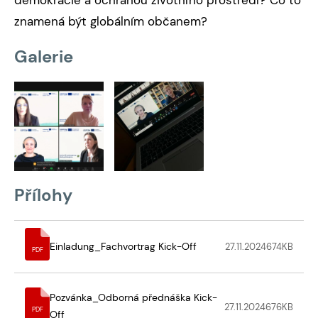
demokracie a ochranou životního prostředí? Co to
znamená být globálním občanem?
Galerie
Přílohy
Einladung_Fachvortrag Kick-Off
27.11.2024
674
KB
PDF
Pozvánka_Odborná přednáška Kick-
27.11.2024
676
KB
PDF
Off