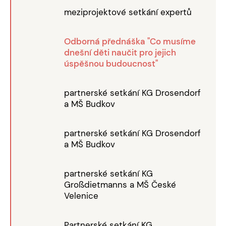
meziprojektové setkání expertů
Odborná přednáška "Co musíme
dnešní děti naučit pro jejich
úspěšnou budoucnost"
partnerské setkání KG Drosendorf
a MŠ Budkov
partnerské setkání KG Drosendorf
a MŠ Budkov
partnerské setkání KG
Großdietmanns a MŠ České
Velenice
Partnerské setkání KG