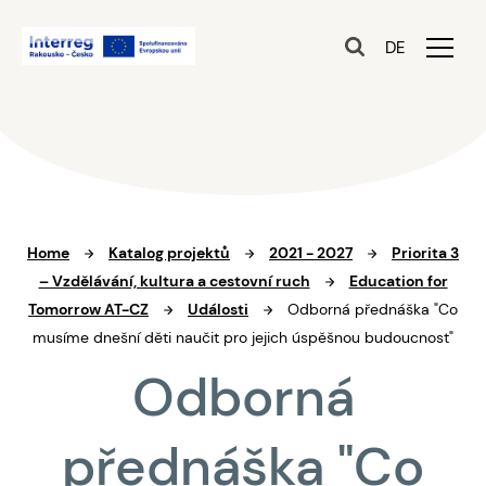
DE
Home
Katalog projektů
2021 - 2027
Priorita 3
– Vzdělávání, kultura a cestovní ruch
Education for
Tomorrow AT-CZ
Události
Odborná přednáška "Co
musíme dnešní děti naučit pro jejich úspěšnou budoucnost"
Odborná
přednáška "Co