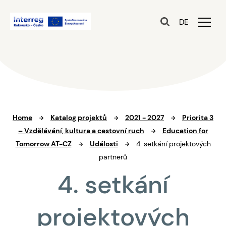
DE
Home
Katalog projektů
2021 - 2027
Priorita 3
– Vzdělávání, kultura a cestovní ruch
Education for
Tomorrow AT-CZ
Události
4. setkání projektových
partnerů
4. setkání
projektových