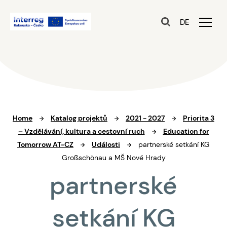
DE
Home
Katalog projektů
2021 - 2027
Priorita 3
– Vzdělávání, kultura a cestovní ruch
Education for
Tomorrow AT-CZ
Události
partnerské setkání KG
Großschönau a MŠ Nové Hrady
partnerské
setkání KG