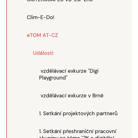
Clim-E-Do!
eTOM AT-CZ
Události
vzdělávací exkurze "Digi
Playground"
vzdělávací exkurze v Brně
1. Setkání projektových partnerů
1. Setkání přeshraniční pracovní
skupiny na téma "7K a digitální